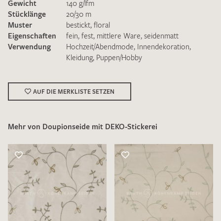
Gewicht
140 g/lfm
Stücklänge
20/30 m
Muster
bestickt
,
floral
Eigenschaften
fein
,
fest
,
mittlere Ware
,
seidenmatt
Verwendung
Hochzeit/Abendmode
,
Innendekoration
,
Kleidung
,
Puppen/Hobby
Ich bin damit einverstanden, dass meine angegebenen Daten
zur Beantwortung meiner Musteranfrage genutzt werden.
Die
Datenschutzbestimmungen
habe ich zur Kenntnis
AUF DIE MERKLISTE SETZEN
genommen und akzeptiere diese.
Mehr von Doupionseide mit DEKO-Stickerei
MUSTERANFRAGE SENDEN