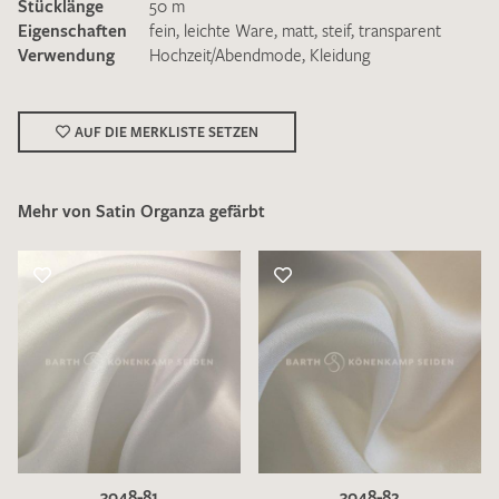
Stücklänge
50 m
Eigenschaften
fein
,
leichte Ware
,
matt
,
steif
,
transparent
Verwendung
Hochzeit/Abendmode
,
Kleidung
AUF DIE MERKLISTE SETZEN
Ich bin damit einverstanden, dass meine angegebenen Daten
zur Beantwortung meiner Musteranfrage genutzt werden.
Die
Datenschutzbestimmungen
habe ich zur Kenntnis
Mehr von Satin Organza gefärbt
genommen und akzeptiere diese.
MUSTERANFRAGE SENDEN
3048-81
3048-82