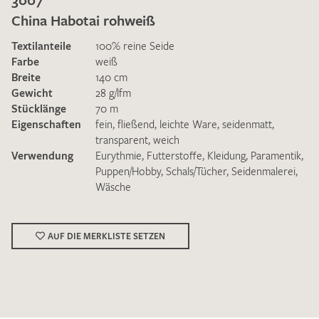
China Habotai rohweiß
Textilanteile
100% reine Seide
Farbe
weiß
Breite
140 cm
Gewicht
28 g/lfm
Ich bin damit einverstanden, dass meine angegebenen Daten
Stücklänge
70 m
zur Beantwortung meiner Musteranfrage genutzt werden.
Eigenschaften
fein
,
fließend
,
leichte Ware
,
seidenmatt
,
Die
Datenschutzbestimmungen
habe ich zur Kenntnis
transparent
,
weich
genommen und akzeptiere diese.
Verwendung
Eurythmie
,
Futterstoffe
,
Kleidung
,
Paramentik
,
Puppen/Hobby
,
Schals/Tücher
,
Seidenmalerei
,
Wäsche
AUF DIE MERKLISTE SETZEN
MUSTERANFRAGE SENDEN