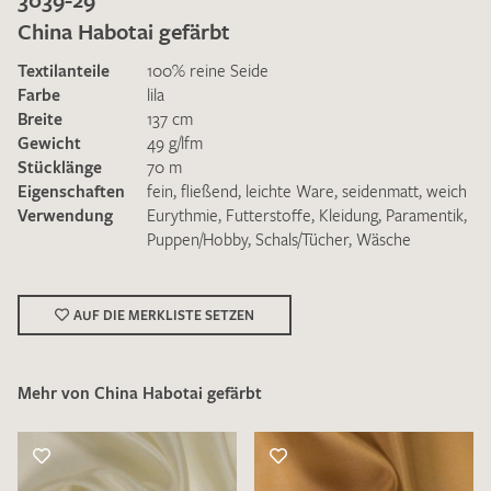
China Habotai gefärbt
Textilanteile
100% reine Seide
Farbe
lila
Breite
137 cm
Gewicht
49 g/lfm
Ich bin damit einverstanden, dass meine angegebenen Daten
Stücklänge
70 m
zur Beantwortung meiner Musteranfrage genutzt werden.
Eigenschaften
fein
,
fließend
,
leichte Ware
,
seidenmatt
,
weich
Die
Datenschutzbestimmungen
habe ich zur Kenntnis
Verwendung
Eurythmie
,
Futterstoffe
,
Kleidung
,
Paramentik
,
genommen und akzeptiere diese.
Puppen/Hobby
,
Schals/Tücher
,
Wäsche
AUF DIE MERKLISTE SETZEN
Mehr von China Habotai gefärbt
MUSTERANFRAGE SENDEN