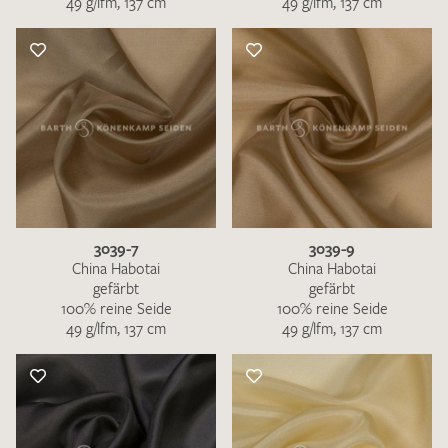
49 g/lfm, 137 cm
49 g/lfm, 137 cm
3039-7
3039-9
China Habotai
China Habotai
gefärbt
gefärbt
100% reine Seide
100% reine Seide
49 g/lfm, 137 cm
49 g/lfm, 137 cm