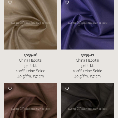
3039-16
3039-17
China Habotai
China Habotai
gefärbt
gefärbt
100% reine Seide
100% reine Seide
49 g/lfm, 137 cm
49 g/lfm, 137 cm