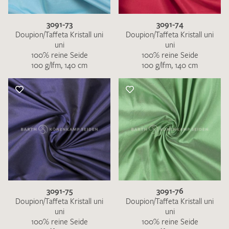
3091-73
3091-74
Doupion/Taffeta Kristall uni
Doupion/Taffeta Kristall uni
uni
uni
100% reine Seide
100% reine Seide
100 g/lfm, 140 cm
100 g/lfm, 140 cm
Ich bin damit einverstanden, dass meine angegebenen Daten
zur Beantwortung meiner Musteranfrage genutzt werden.
Die
Datenschutzbestimmungen
habe ich zur Kenntnis
genommen und akzeptiere diese.
MUSTERANFRAGE SENDEN
3091-75
3091-76
Doupion/Taffeta Kristall uni
Doupion/Taffeta Kristall uni
uni
uni
100% reine Seide
100% reine Seide