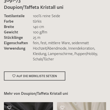
Doupion/Taffeta Kristall uni
Textilanteile
100% reine Seide
Farbe
türkis
Breite
140 cm
Gewicht
100 g/lfm
Ich bin damit einverstanden, dass meine angegebenen Daten
Stücklänge
25 m
zur Beantwortung meiner Musteranfrage genutzt werden.
Eigenschaften
fein
,
fest
,
mittlere Ware
,
seidenmatt
Die
Datenschutzbestimmungen
habe ich zur Kenntnis
Verwendung
Hochzeit/Abendmode
,
Innendekoration
,
genommen und akzeptiere diese.
Kleidung
,
Lampenschirme
,
Puppen/Hobby
,
Schals/Tücher
AUF DIE MERKLISTE SETZEN
MUSTERANFRAGE SENDEN
Mehr von Doupion/Taffeta Kristall uni