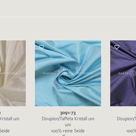
IHRE KONTAKTDATEN
Leider ist das Kontaktformular zum aktuellen Zeitpu
schreiben Sie eine E-Mail mit ihren Kontaktdaten di
Wir arbeiten schnellstmöglich an einer Lösung – Da
2
3091-73
ristall uni
Doupion/Taffeta Kristall uni
Doupion/Ta
uni
Seide
100% reine Seide
100%