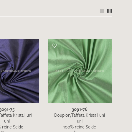
nkt nicht funktionstüchtig. Bitte
rekt an
info@barth-seiden.de
.
nke!
3091-75
3091-76
ffeta Kristall uni
Doupion/Taffeta Kristall uni
uni
uni
 reine Seide
100% reine Seide