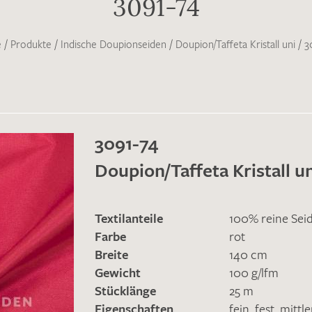
3091-74
e
/
Produkte
/
Indische Doupionseiden
/
Doupion/Taffeta Kristall uni
/
3
3091-74
Doupion/Taffeta Kristall u
Textilanteile
100% reine Sei
Farbe
rot
Breite
140 cm
Gewicht
100 g/lfm
Stücklänge
25 m
Eigenschaften
fein
,
fest
,
mittl