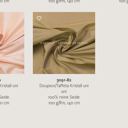
40 cm
100 g/lfm, 140 cm
100 
Ich bin damit einverstanden, dass meine angegebenen Dat
genutzt werden. Die
Datenschutzbestimmungen
habe ich z
0
3091-82
ristall uni
Doupion/Taffeta Kristall uni
uni
Seide
100% reine Seide
40 cm
100 g/lfm, 140 cm
MUSTERANFRAGE S