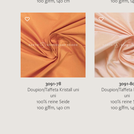
100 g/lfm, 140 cm
100 g/lfm, 1
3091-78
3091-8
Doupion/Taffeta Kristall uni
Doupion/Taffeta K
uni
uni
100% reine Seide
100% reine 
100 g/lfm, 140 cm
100 g/lfm, 1