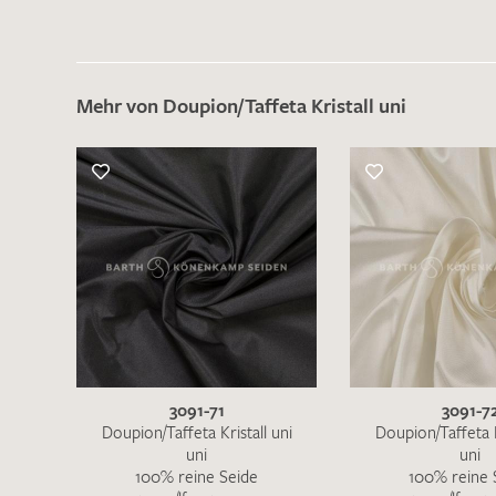
Es sind bisher keine Produkte auf Ihrer
Merkliste.
Sollten Sie dennoch eine individuelle
Musteranfrage stellen wollen, vermerken
Mehr von Doupion/Taffeta Kristall uni
Sie diese bitte im Feld "Anmerkungen".
3091-71
3091-7
Doupion/Taffeta Kristall uni
Doupion/Taffeta K
uni
uni
100% reine Seide
100% reine 