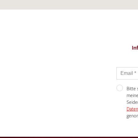
In
Bitte
meine
Seide
Daten
genom