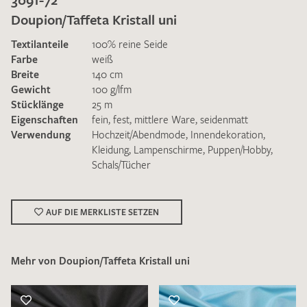
Doupion/Taffeta Kristall uni
Textilanteile
100% reine Seide
Farbe
weiß
Breite
140 cm
Gewicht
100 g/lfm
Ich bin damit einverstanden, dass meine angegebenen Daten
Stücklänge
25 m
zur Beantwortung meiner Musteranfrage genutzt werden.
Eigenschaften
fein
,
fest
,
mittlere Ware
,
seidenmatt
Die
Datenschutzbestimmungen
habe ich zur Kenntnis
Verwendung
Hochzeit/Abendmode
,
Innendekoration
,
genommen und akzeptiere diese.
Kleidung
,
Lampenschirme
,
Puppen/Hobby
,
Schals/Tücher
AUF DIE MERKLISTE SETZEN
MUSTERANFRAGE SENDEN
Mehr von Doupion/Taffeta Kristall uni