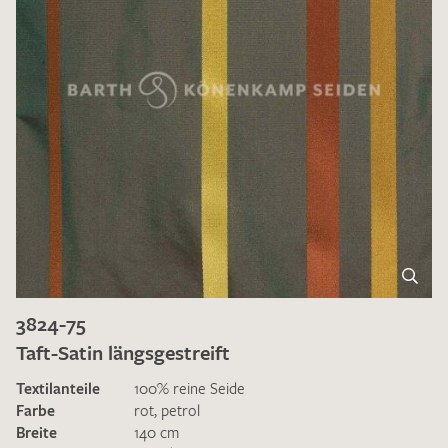
3824-75
Taft-Satin längsgestreift
Textilanteile
100% reine Seide
Farbe
rot
,
petrol
Breite
140 cm