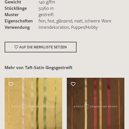
Gewicht
140 g/lfm
Stücklänge
50/60 m
Muster
gestreift
Eigenschaften
fein
,
fest
,
glänzend
,
matt
,
schwere Ware
Verwendung
Innendekoration
,
Puppen/Hobby
Ich bin damit einverstanden, dass meine angegebenen Daten
zur Beantwortung meiner Musteranfrage genutzt werden.
AUF DIE MERKLISTE SETZEN
Die
Datenschutzbestimmungen
habe ich zur Kenntnis
genommen und akzeptiere diese.
Mehr von Taft-Satin längsgestreift
MUSTERANFRAGE SENDEN