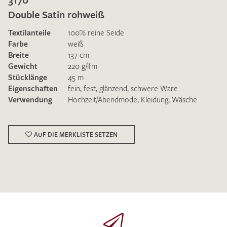
Double Satin rohweiß
Textilanteile
100% reine Seide
Farbe
weiß
Breite
137 cm
Gewicht
220 g/lfm
Ich bin damit einverstanden, dass meine angegebenen Daten
Stücklänge
45 m
zur Beantwortung meiner Musteranfrage genutzt werden.
Eigenschaften
fein
,
fest
,
glänzend
,
schwere Ware
Die
Datenschutzbestimmungen
habe ich zur Kenntnis
Verwendung
Hochzeit/Abendmode
,
Kleidung
,
Wäsche
genommen und akzeptiere diese.
AUF DIE MERKLISTE SETZEN
MUSTERANFRAGE SENDEN