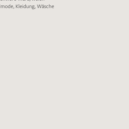
ndmode
,
Kleidung
,
Wäsche