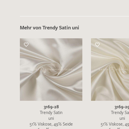
Es sind bisher keine Produkte auf Ihrer
Merkliste.
Sollten Sie dennoch eine individuelle
Musteranfrage stellen wollen, vermerken
Mehr von Trendy Satin uni
Sie diese bitte im Feld "Anmerkungen".
3169-28
3169-2
Trendy Satin
Trendy Sa
uni
uni
51% Viskose, 49% Seide
51% Viskose, 4