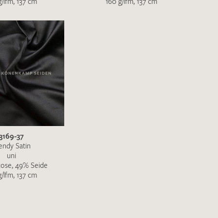
g/lfm, 137 cm
160 g/lfm, 137 cm
en zur Beantwortung meiner Musteranfrage
ur Kenntnis genommen und akzeptiere diese.
3169-37
endy Satin
uni
kose, 49% Seide
g/lfm, 137 cm
ENDEN