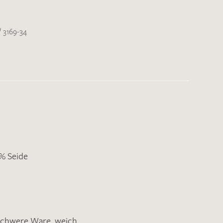
/
3169-34
9% Seide
schwere Ware
,
weich