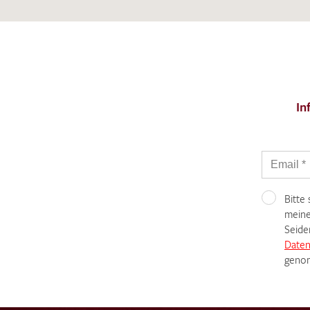
In
Bitte
meine
Seide
Daten
genom