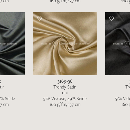
37 cm
160 g/lfm, 137 cm
160 
Ich bin damit einverstanden, dass meine angegebenen Dat
genutzt werden. Die
Datenschutzbestimmungen
habe ich z
5
3169-36
tin
Trendy Satin
Tr
uni
9% Seide
51% Viskose, 49% Seide
51% Vis
37 cm
160 g/lfm, 137 cm
160 
MUSTERANFRAGE S