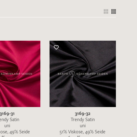
nkt nicht funktionstüchtig. Bitte
rekt an
info@barth-seiden.de
.
nke!
3169-31
3169-32
endy Satin
Trendy Satin
uni
uni
kose, 49% Seide
51% Viskose, 49% Seide