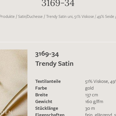
3169-34
Produkte
/
Satin/Duchesse
/
Trendy Satin uni, 51% Viskose / 49% Seide
3169-34
Trendy Satin
Textilanteile
51% Viskose, 4
Farbe
gold
Breite
137 cm
Gewicht
160 g/lfm
Stücklänge
30 m
Eigenschaften
fein
,
glänzend
,