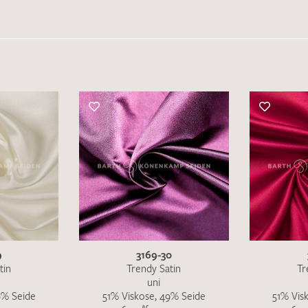
IHRE KONTAKTDATEN
Leider ist das Kontaktformular zum aktuellen Zeitpu
schreiben Sie eine E-Mail mit ihren Kontaktdaten di
Wir arbeiten schnellstmöglich an einer Lösung – Da
9
3169-30
tin
Trendy Satin
Tr
uni
9% Seide
51% Viskose, 49% Seide
51% Vis