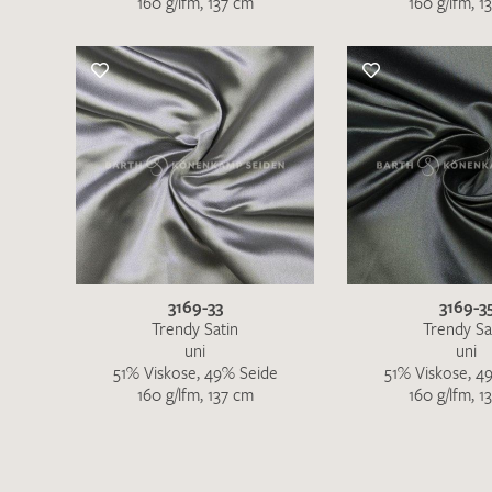
160 g/lfm, 137 cm
160 g/lfm, 1
3169-33
3169-3
Trendy Satin
Trendy Sa
uni
uni
51% Viskose, 49% Seide
51% Viskose, 4
160 g/lfm, 137 cm
160 g/lfm, 1