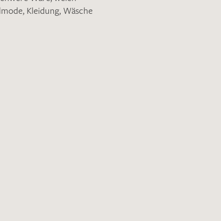
ndmode
,
Kleidung
,
Wäsche