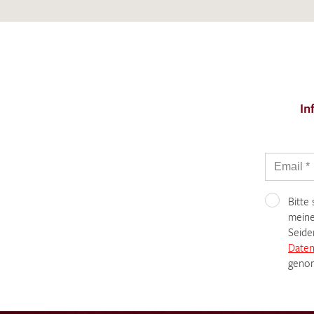
In
Bitte
meine
Seide
Daten
genom