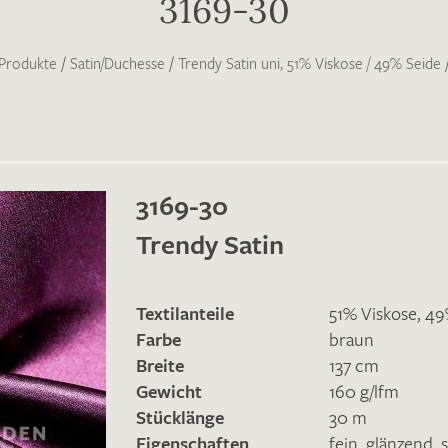
3169-30
Produkte
/
Satin/Duchesse
/
Trendy Satin uni, 51% Viskose / 49% Seide
3169-30
Trendy Satin
Textilanteile
51% Viskose, 4
Farbe
braun
Breite
137 cm
Gewicht
160 g/lfm
Stücklänge
30 m
Eigenschaften
fein
,
glänzend
,