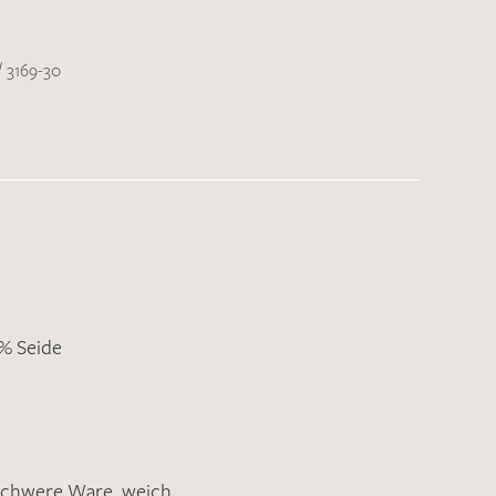
/
3169-30
9% Seide
schwere Ware
,
weich