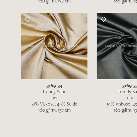
160 g/lfm, 137 cm
160 g/lfm, 1
3169-34
3169-3
Trendy Satin
Trendy Sa
uni
uni
51% Viskose, 49% Seide
51% Viskose, 4
160 g/lfm, 137 cm
160 g/lfm, 1