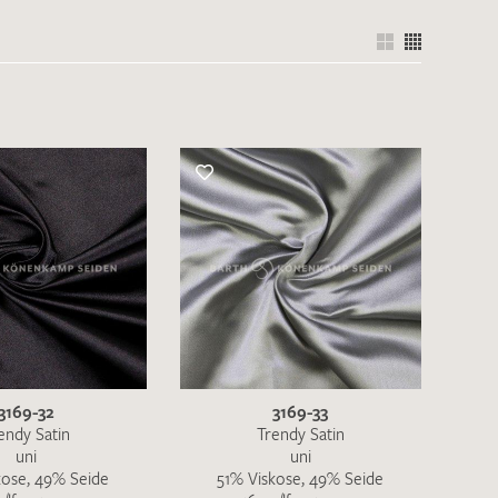
nkt nicht funktionstüchtig. Bitte
rekt an
info@barth-seiden.de
.
nke!
3169-32
3169-33
endy Satin
Trendy Satin
uni
uni
kose, 49% Seide
51% Viskose, 49% Seide