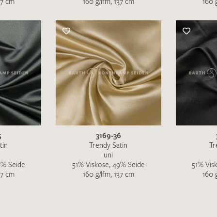
37 cm
160 g/lfm, 137 cm
160 
Ich bin damit einverstanden, dass meine angegebenen Dat
genutzt werden. Die
Datenschutzbestimmungen
habe ich z
5
3169-36
tin
Trendy Satin
Tr
uni
9% Seide
51% Viskose, 49% Seide
51% Vis
37 cm
160 g/lfm, 137 cm
160 
MUSTERANFRAGE S