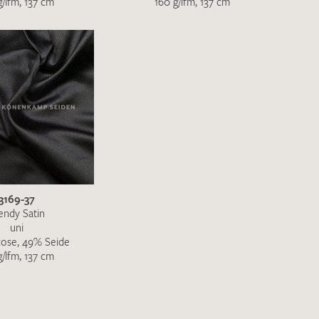
g/lfm, 137 cm
160 g/lfm, 137 cm
en zur Beantwortung meiner Musteranfrage
ur Kenntnis genommen und akzeptiere diese.
3169-37
endy Satin
uni
kose, 49% Seide
g/lfm, 137 cm
ENDEN