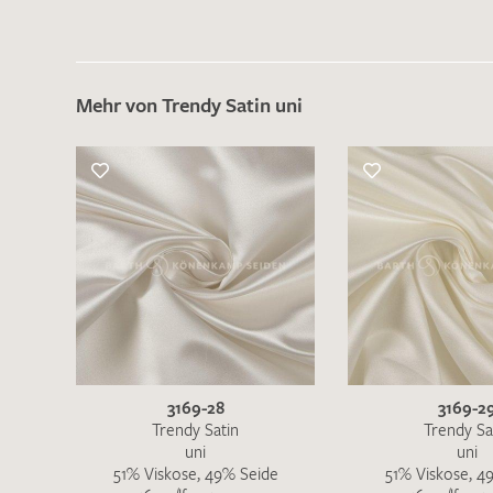
Es sind bisher keine Produkte auf Ihrer
Merkliste.
Sollten Sie dennoch eine individuelle
Musteranfrage stellen wollen, vermerken
Mehr von Trendy Satin uni
Sie diese bitte im Feld "Anmerkungen".
3169-28
3169-2
Trendy Satin
Trendy Sa
uni
uni
51% Viskose, 49% Seide
51% Viskose, 4