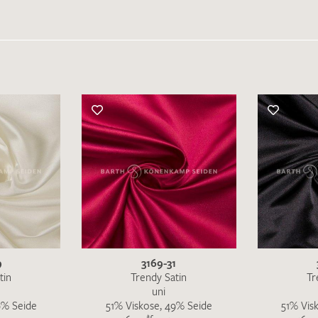
IHRE KONTAKTDATEN
Leider ist das Kontaktformular zum aktuellen Zeitpu
schreiben Sie eine E-Mail mit ihren Kontaktdaten di
Wir arbeiten schnellstmöglich an einer Lösung – Da
9
3169-31
tin
Trendy Satin
Tr
uni
9% Seide
51% Viskose, 49% Seide
51% Vis