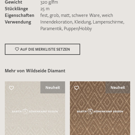
Gewicht
320 g/lfm
Stücklänge
25 m
Eigenschaften
fest
,
grob
,
matt
,
schwere Ware
,
weich
Verwendung
Innendekoration
,
Kleidung
,
Lampenschirme
,
Paramentik
,
Puppen/Hobby
Ich bin damit einverstanden, dass meine angegebenen Daten
zur Beantwortung meiner Musteranfrage genutzt werden.
AUF DIE MERKLISTE SETZEN
Die
Datenschutzbestimmungen
habe ich zur Kenntnis
genommen und akzeptiere diese.
Mehr von Wildseide Diamant
Neuheit
Neuheit
MUSTERANFRAGE SENDEN