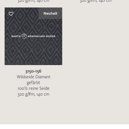
320 g/lfm, 140 cm
320 g/lfm, 140 cm
Neuheit
3150-156
Wildseide Diamant
gefärbt
100% reine Seide
320 g/lfm, 140 cm