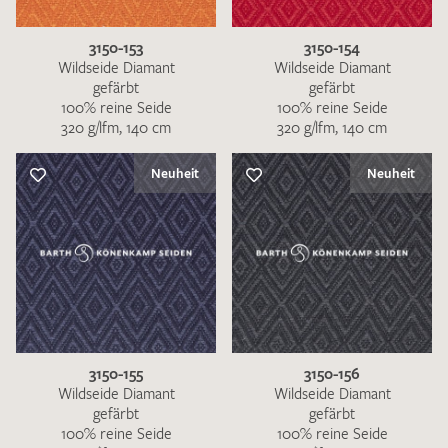
3150-153
3150-154
Wildseide Diamant
Wildseide Diamant
gefärbt
gefärbt
100% reine Seide
100% reine Seide
320 g/lfm, 140 cm
320 g/lfm, 140 cm
Ich bin damit einverstanden, dass meine angegebenen Daten
zur Beantwortung meiner Musteranfrage genutzt werden.
Neuheit
Neuheit
Die
Datenschutzbestimmungen
habe ich zur Kenntnis
genommen und akzeptiere diese.
MUSTERANFRAGE SENDEN
3150-155
3150-156
Wildseide Diamant
Wildseide Diamant
gefärbt
gefärbt
100% reine Seide
100% reine Seide