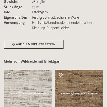
Gewicht
280 g/lfm
Stücklänge
25 m
Info
Effektgarn
Eigenschaften
fest
,
grob
,
matt
,
schwere Ware
Verwendung
Hochzeit/Abendmode
,
Innendekoration
,
Kleidung
,
Puppen/Hobby
Ich bin damit einverstanden, dass meine angegebenen Daten
zur Beantwortung meiner Musteranfrage genutzt werden.
Die
Datenschutzbestimmungen
habe ich zur Kenntnis
AUF DIE MERKLISTE SETZEN
genommen und akzeptiere diese.
Mehr von Wildseide mit Effektgarn
MUSTERANFRAGE SENDEN