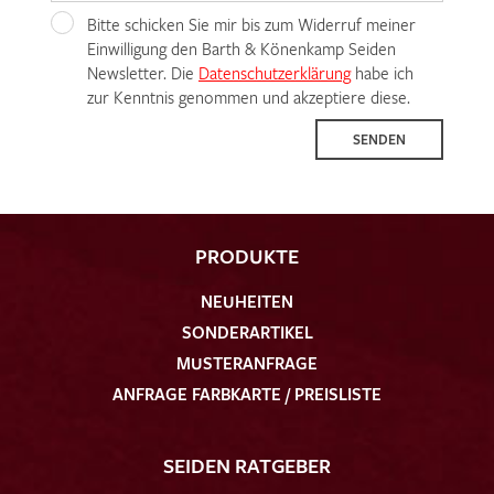
Bitte schicken Sie mir bis zum Widerruf meiner
Einwilligung den Barth & Könenkamp Seiden
Newsletter. Die
Datenschutzerklärung
habe ich
zur Kenntnis genommen und akzeptiere diese.
SENDEN
PRODUKTE
NEUHEITEN
SONDERARTIKEL
MUSTERANFRAGE
ANFRAGE FARBKARTE / PREISLISTE
SEIDEN RATGEBER