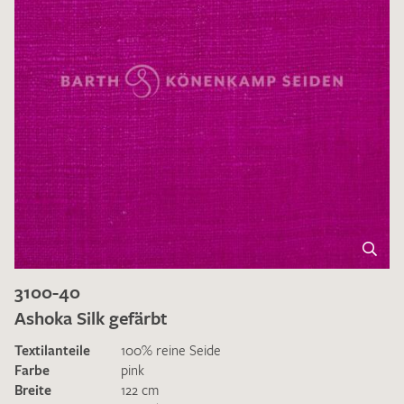
3100-40
Ashoka Silk gefärbt
Textilanteile
100% reine Seide
Farbe
pink
Breite
122 cm