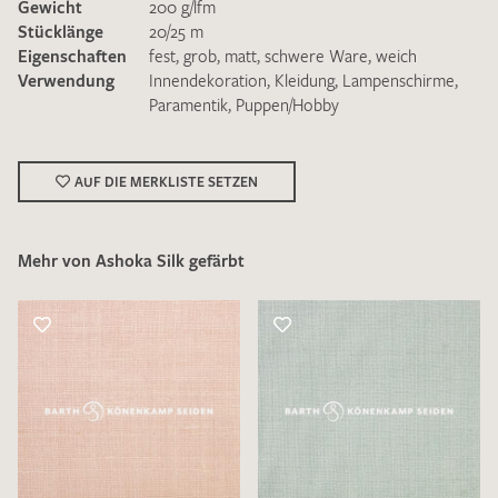
Gewicht
200 g/lfm
Stücklänge
20/25 m
Eigenschaften
fest
,
grob
,
matt
,
schwere Ware
,
weich
Verwendung
Innendekoration
,
Kleidung
,
Lampenschirme
,
Paramentik
,
Puppen/Hobby
Ich bin damit einverstanden, dass meine angegebenen Daten
zur Beantwortung meiner Musteranfrage genutzt werden.
AUF DIE MERKLISTE SETZEN
Die
Datenschutzbestimmungen
habe ich zur Kenntnis
genommen und akzeptiere diese.
Mehr von Ashoka Silk gefärbt
MUSTERANFRAGE SENDEN