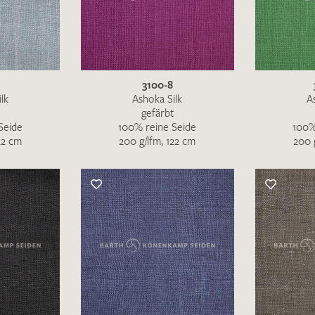
IHRE KONTAKTDATEN
Leider ist das Kontaktformular zum aktuellen Zeitpu
schreiben Sie eine E-Mail mit ihren Kontaktdaten di
3100-8
Wir arbeiten schnellstmöglich an einer Lösung – Da
lk
Ashoka Silk
A
gefärbt
Seide
100% reine Seide
100%
22 cm
200 g/lfm, 122 cm
200 