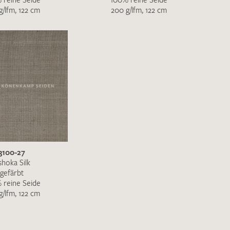
g/lfm, 122 cm
200 g/lfm, 122 cm
3100-27
shoka Silk
gefärbt
 reine Seide
g/lfm, 122 cm