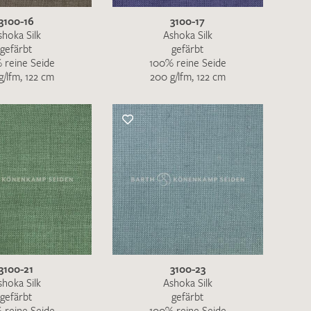
3100-16
3100-17
shoka Silk
Ashoka Silk
gefärbt
gefärbt
 reine Seide
100% reine Seide
g/lfm, 122 cm
200 g/lfm, 122 cm
en zur Beantwortung meiner Musteranfrage
ur Kenntnis genommen und akzeptiere diese.
3100-21
3100-23
ENDEN
shoka Silk
Ashoka Silk
gefärbt
gefärbt
 reine Seide
100% reine Seide