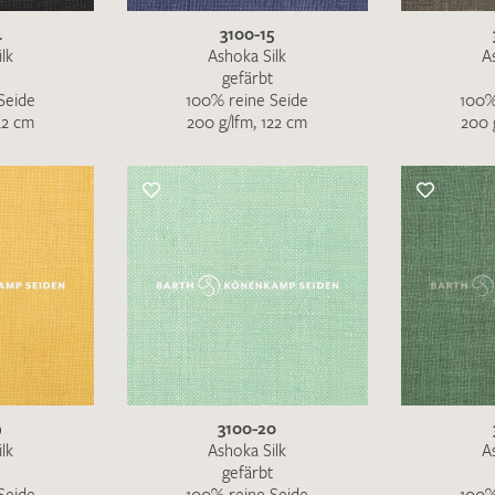
4
3100-15
lk
Ashoka Silk
A
gefärbt
Seide
100% reine Seide
100%
22 cm
200 g/lfm, 122 cm
200 
Ich bin damit einverstanden, dass meine angegebenen Dat
genutzt werden. Die
Datenschutzbestimmungen
habe ich z
9
3100-20
MUSTERANFRAGE S
lk
Ashoka Silk
A
gefärbt
Seide
100% reine Seide
100%