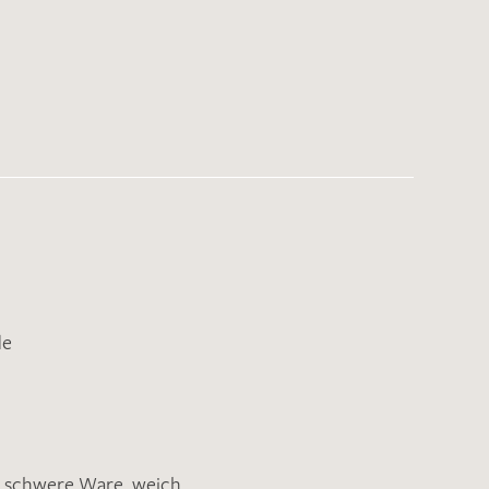
de
,
schwere Ware
,
weich