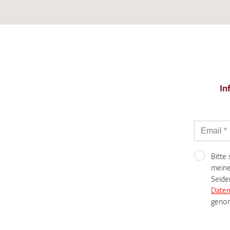
In
Bitte
meine
Seide
Daten
genom