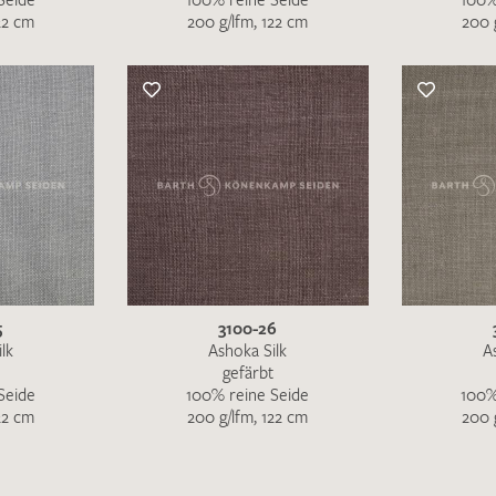
22 cm
200 g/lfm, 122 cm
200 
5
3100-26
lk
Ashoka Silk
A
gefärbt
Seide
100% reine Seide
100%
22 cm
200 g/lfm, 122 cm
200 