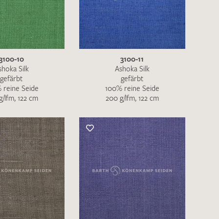
nkt nicht funktionstüchtig. Bitte
rekt an
info@barth-seiden.de
.
3100-10
3100-11
nke!
shoka Silk
Ashoka Silk
gefärbt
gefärbt
 reine Seide
100% reine Seide
g/lfm, 122 cm
200 g/lfm, 122 cm