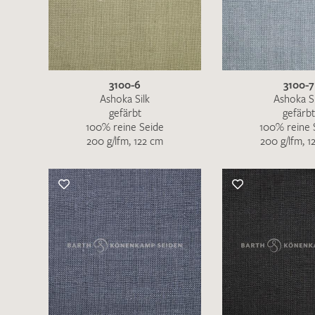
Es sind bisher keine Produkte auf Ihrer
Merkliste.
Sollten Sie dennoch eine individuelle
Musteranfrage stellen wollen, vermerken
3100-6
3100-7
Sie diese bitte im Feld "Anmerkungen".
Ashoka Silk
Ashoka Si
gefärbt
gefärbt
100% reine Seide
100% reine 
200 g/lfm, 122 cm
200 g/lfm, 1