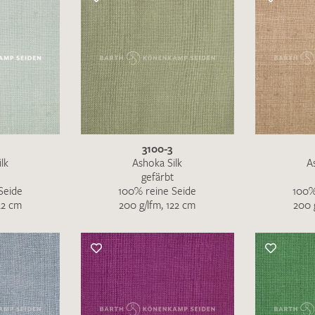
3100-3
lk
Ashoka Silk
A
gefärbt
Seide
100% reine Seide
100%
22 cm
200 g/lfm, 122 cm
200 
Merkliste / Musteranfrage