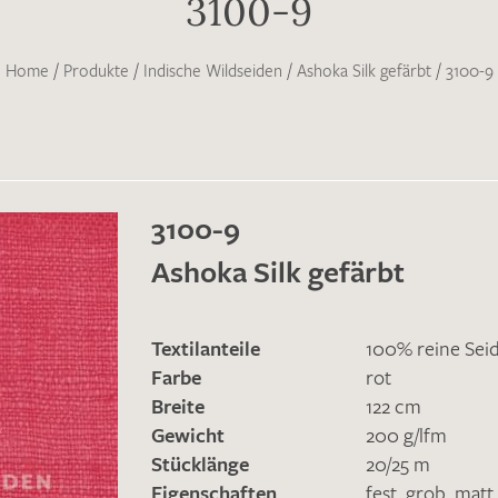
3100-9
Home
/
Produkte
/
Indische Wildseiden
/
Ashoka Silk gefärbt
/
3100-9
3100-9
Ashoka Silk gefärbt
Textilanteile
100% reine Sei
Farbe
rot
Breite
122 cm
Gewicht
200 g/lfm
Stücklänge
20/25 m
Eigenschaften
fest
,
grob
,
matt