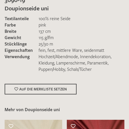
Doupionseide uni
Textilanteile
100% reine Seide
Farbe
pink
Breite
137 cm
Gewicht
115 g/lfm
Ich bin damit einverstanden, dass meine angegebenen Daten
Stücklänge
25/30 m
zur Beantwortung meiner Musteranfrage genutzt werden.
Eigenschaften
fein
,
fest
,
mittlere Ware
,
seidenmatt
Die
Datenschutzbestimmungen
habe ich zur Kenntnis
Verwendung
Hochzeit/Abendmode
,
Innendekoration
,
genommen und akzeptiere diese.
Kleidung
,
Lampenschirme
,
Paramentik
,
Puppen/Hobby
,
Schals/Tücher
AUF DIE MERKLISTE SETZEN
MUSTERANFRAGE SENDEN
Mehr von Doupionseide uni