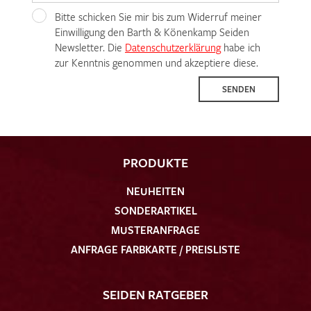
Bitte schicken Sie mir bis zum Widerruf meiner
Einwilligung den Barth & Könenkamp Seiden
Newsletter. Die
Datenschutzerklärung
habe ich
zur Kenntnis genommen und akzeptiere diese.
SENDEN
PRODUKTE
NEUHEITEN
SONDERARTIKEL
MUSTERANFRAGE
ANFRAGE FARBKARTE / PREISLISTE
SEIDEN RATGEBER