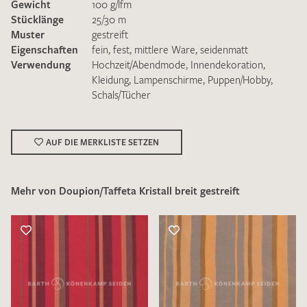
Gewicht
100 g/lfm
Stücklänge
25/30 m
Muster
gestreift
Eigenschaften
fein
,
fest
,
mittlere Ware
,
seidenmatt
Verwendung
Hochzeit/Abendmode
,
Innendekoration
,
Kleidung
,
Lampenschirme
,
Puppen/Hobby
,
Schals/Tücher
Ich bin damit einverstanden, dass meine angegebenen Daten
zur Beantwortung meiner Musteranfrage genutzt werden.
Die
Datenschutzbestimmungen
habe ich zur Kenntnis
genommen und akzeptiere diese.
AUF DIE MERKLISTE SETZEN
Mehr von Doupion/Taffeta Kristall breit gestreift
MUSTERANFRAGE SENDEN