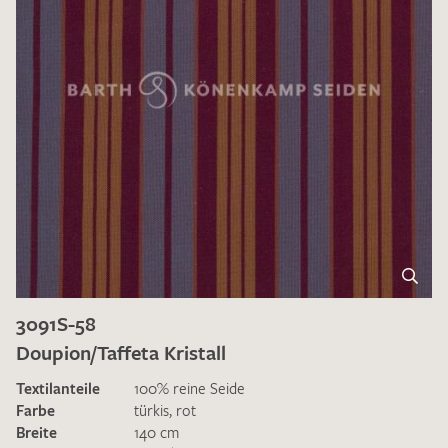
3091S-58
Doupion/Taffeta Kristall
Textilanteile
100% reine Seide
Farbe
türkis
,
rot
Breite
140 cm