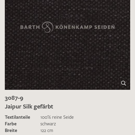
3087-9
Jaipur Silk gefärbt
Textilanteile
100% reine Seide
Farbe
schwarz
Breite
122 cm