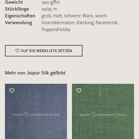
Gewicht
290 g/lfm
Stücklänge
20/25 m
Eigenschaften
grob
,
matt
,
schwere Ware
,
weich
Verwendung
Innendekoration
,
Kleidung
,
Paramentik
,
Puppen/Hobby
Ich bin damit einverstanden, dass meine angegebenen Daten
zur Beantwortung meiner Musteranfrage genutzt werden.
AUF DIE MERKLISTE SETZEN
Die
Datenschutzbestimmungen
habe ich zur Kenntnis
genommen und akzeptiere diese.
Mehr von Jaipur Silk gefärbt
MUSTERANFRAGE SENDEN