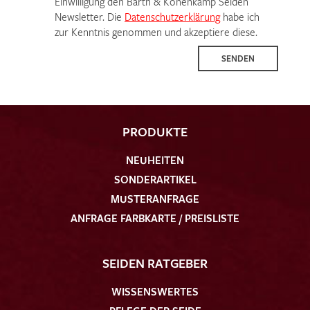
Einwilligung den Barth & Könenkamp Seiden
Newsletter. Die
Datenschutzerklärung
habe ich
zur Kenntnis genommen und akzeptiere diese.
SENDEN
PRODUKTE
NEUHEITEN
SONDERARTIKEL
MUSTERANFRAGE
ANFRAGE FARBKARTE / PREISLISTE
SEIDEN RATGEBER
WISSENSWERTES