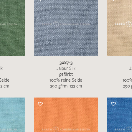
schreiben Sie eine E-Mail mit ihren Kontaktdaten di
Wir arbeiten schnellstmöglich an einer Lösung – Da
3087-3
lk
Jaipur Silk
J
gefärbt
Seide
100% reine Seide
100%
22 cm
290 g/lfm, 122 cm
290 