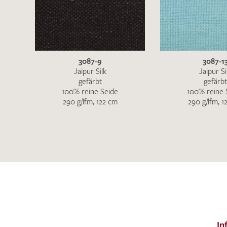
3087-9
3087-1
Jaipur Silk
Jaipur Si
gefärbt
gefärbt
100% reine Seide
100% reine 
290 g/lfm, 122 cm
290 g/lfm, 1
In