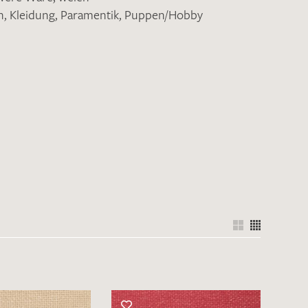
n
,
Kleidung
,
Paramentik
,
Puppen/Hobby
nkt nicht funktionstüchtig. Bitte