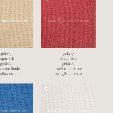
rekt an
info@barth-seiden.de
.
nke!
3087-5
3087-7
aipur Silk
Jaipur Silk
gefärbt
gefärbt
 reine Seide
100% reine Seide
g/lfm, 122 cm
290 g/lfm, 122 cm