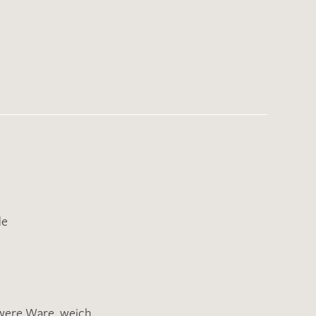
de
were Ware
,
weich