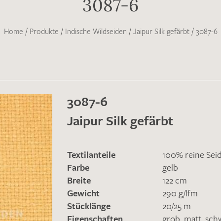
3087-6
Home
/
Produkte
/
Indische Wildseiden
/
Jaipur Silk gefärbt
/
3087-6
3087-6
Jaipur Silk gefärbt
Textilanteile
100% reine Sei
Farbe
gelb
Breite
122 cm
Gewicht
290 g/lfm
Stücklänge
20/25 m
Eigenschaften
grob
,
matt
,
sch