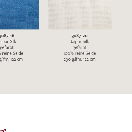
en zur Beantwortung meiner Musteranfrage
3087-16
3087-20
ur Kenntnis genommen und akzeptiere diese.
aipur Silk
Jaipur Silk
gefärbt
gefärbt
 reine Seide
100% reine Seide
g/lfm, 122 cm
290 g/lfm, 122 cm
ENDEN
es?