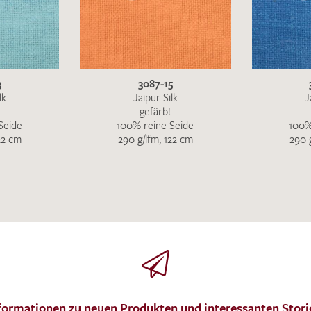
Ich bin damit einverstanden, dass meine angegebenen Dat
3
3087-15
genutzt werden. Die
Datenschutzbestimmungen
habe ich z
lk
Jaipur Silk
J
gefärbt
Seide
100% reine Seide
100%
22 cm
290 g/lfm, 122 cm
290 
MUSTERANFRAGE S
formationen zu neuen Produkten und interessanten Stori