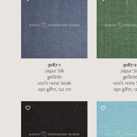
Musteranfrage stellen wollen, vermerken
Sie diese bitte im Feld "Anmerkungen".
3087-1
3087-2
Jaipur Silk
Jaipur Si
gefärbt
gefärbt
100% reine Seide
100% reine 
290 g/lfm, 122 cm
290 g/lfm, 1