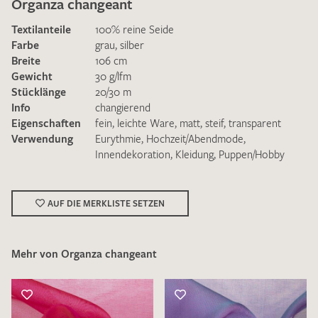
Organza changeant
Textilanteile
100% reine Seide
Farbe
grau
,
silber
Breite
106 cm
Gewicht
30 g/lfm
Stücklänge
20/30 m
Ich bin damit einverstanden, dass meine angegebenen Daten
Info
changierend
zur Beantwortung meiner Musteranfrage genutzt werden.
Eigenschaften
fein
,
leichte Ware
,
matt
,
steif
,
transparent
Die
Datenschutzbestimmungen
habe ich zur Kenntnis
Verwendung
Eurythmie
,
Hochzeit/Abendmode
,
genommen und akzeptiere diese.
Innendekoration
,
Kleidung
,
Puppen/Hobby
AUF DIE MERKLISTE SETZEN
Mehr von Organza changeant
MUSTERANFRAGE SENDEN