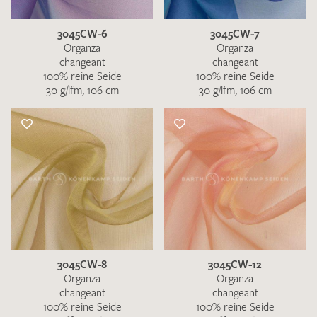
3045CW-6
3045CW-7
Organza
Organza
changeant
changeant
100% reine Seide
100% reine Seide
30 g/lfm, 106 cm
30 g/lfm, 106 cm
Ich bin damit einverstanden, dass meine angegebenen Daten
zur Beantwortung meiner Musteranfrage genutzt werden.
Die
Datenschutzbestimmungen
habe ich zur Kenntnis
genommen und akzeptiere diese.
MUSTERANFRAGE SENDEN
3045CW-8
3045CW-12
Organza
Organza
changeant
changeant
100% reine Seide
100% reine Seide