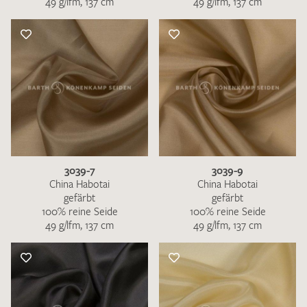
49 g/lfm, 137 cm
49 g/lfm, 137 cm
3039-7
3039-9
China Habotai
China Habotai
gefärbt
gefärbt
100% reine Seide
100% reine Seide
49 g/lfm, 137 cm
49 g/lfm, 137 cm