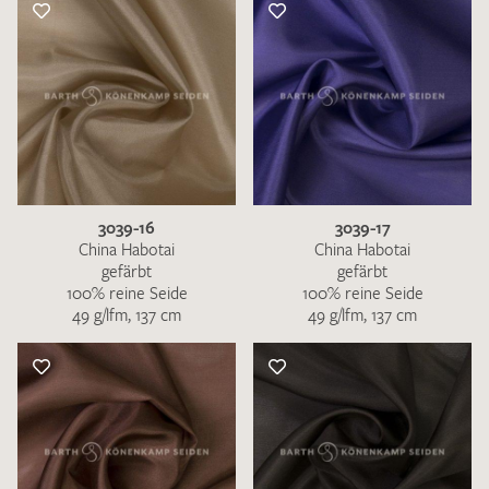
3039-16
3039-17
China Habotai
China Habotai
gefärbt
gefärbt
100% reine Seide
100% reine Seide
49 g/lfm, 137 cm
49 g/lfm, 137 cm