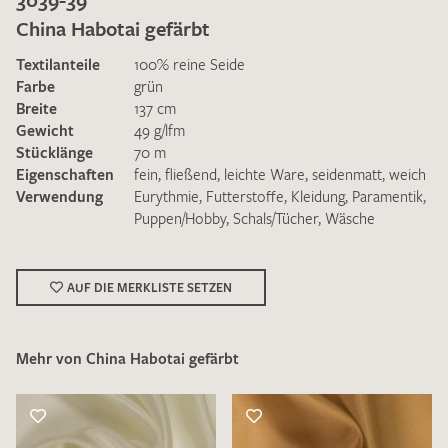
China Habotai gefärbt
Textilanteile
100% reine Seide
Farbe
grün
Breite
137 cm
Gewicht
49 g/lfm
Ich bin damit einverstanden, dass meine angegebenen Daten
Stücklänge
70 m
zur Beantwortung meiner Musteranfrage genutzt werden.
Eigenschaften
fein
,
fließend
,
leichte Ware
,
seidenmatt
,
weich
Die
Datenschutzbestimmungen
habe ich zur Kenntnis
Verwendung
Eurythmie
,
Futterstoffe
,
Kleidung
,
Paramentik
,
genommen und akzeptiere diese.
Puppen/Hobby
,
Schals/Tücher
,
Wäsche
AUF DIE MERKLISTE SETZEN
Mehr von China Habotai gefärbt
MUSTERANFRAGE SENDEN