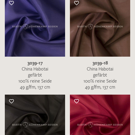
3039-17
3039-18
China Habotai
China Habotai
gefärbt
gefärbt
100% reine Seide
100% reine Seide
49 g/lfm, 137 cm
49 g/lfm, 137 cm