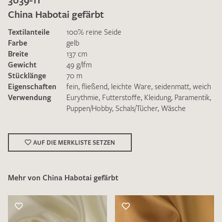
China Habotai gefärbt
Textilanteile
100% reine Seide
Farbe
gelb
Breite
137 cm
Gewicht
49 g/lfm
Ich bin damit einverstanden, dass meine angegebenen Daten
Stücklänge
70 m
zur Beantwortung meiner Musteranfrage genutzt werden.
Eigenschaften
fein
,
fließend
,
leichte Ware
,
seidenmatt
,
weich
Die
Datenschutzbestimmungen
habe ich zur Kenntnis
Verwendung
Eurythmie
,
Futterstoffe
,
Kleidung
,
Paramentik
,
genommen und akzeptiere diese.
Puppen/Hobby
,
Schals/Tücher
,
Wäsche
AUF DIE MERKLISTE SETZEN
Mehr von China Habotai gefärbt
MUSTERANFRAGE SENDEN