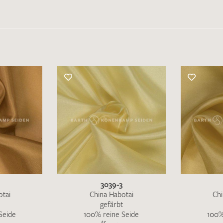
3039-3
otai
China Habotai
Chi
gefärbt
Seide
100% reine Seide
100%