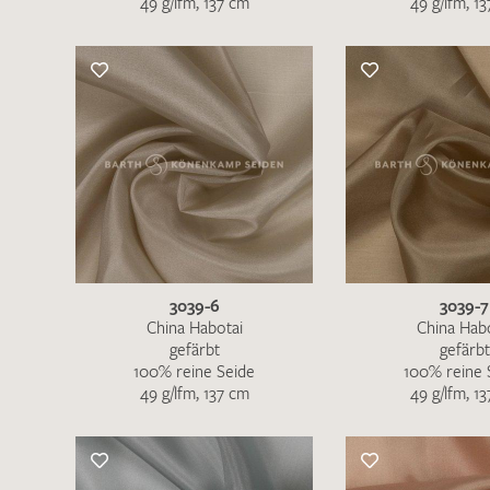
49 g/lfm, 137 cm
49 g/lfm, 1
Es sind bisher keine Produkte auf Ihrer
Merkliste.
Sollten Sie dennoch eine individuelle
Musteranfrage stellen wollen, vermerken
Sie diese bitte im Feld "Anmerkungen".
3039-6
3039-7
China Habotai
China Hab
gefärbt
gefärbt
100% reine Seide
100% reine 
49 g/lfm, 137 cm
49 g/lfm, 1