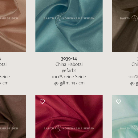
3
3039-14
otai
China Habotai
Chi
gefärbt
Seide
100% reine Seide
100%
37 cm
49 g/lfm, 137 cm
49 g
Ich bin damit einverstanden, dass meine angegebenen Dat
genutzt werden. Die
Datenschutzbestimmungen
habe ich z