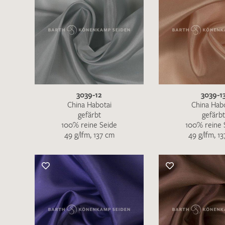
3039-12
3039-1
China Habotai
China Hab
gefärbt
gefärbt
100% reine Seide
100% reine 
49 g/lfm, 137 cm
49 g/lfm, 1