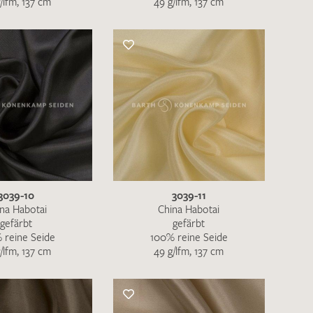
/lfm, 137 cm
49 g/lfm, 137 cm
nkt nicht funktionstüchtig. Bitte
rekt an
info@barth-seiden.de
.
nke!
3039-10
3039-11
na Habotai
China Habotai
gefärbt
gefärbt
 reine Seide
100% reine Seide
/lfm, 137 cm
49 g/lfm, 137 cm