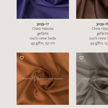
3039-17
3039-1
China Habotai
China Hab
gefärbt
gefärbt
100% reine Seide
100% reine 
49 g/lfm, 137 cm
49 g/lfm, 1