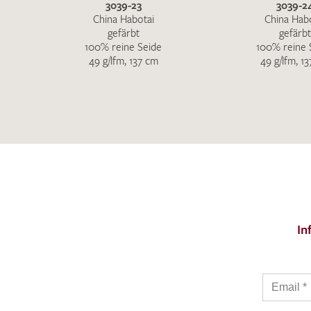
3039-23
3039-2
China Habotai
China Hab
gefärbt
gefärbt
100% reine Seide
100% reine 
49 g/lfm, 137 cm
49 g/lfm, 1
In