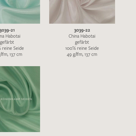
ENDEN
3039-21
3039-22
na Habotai
China Habotai
gefärbt
gefärbt
 reine Seide
100% reine Seide
/lfm, 137 cm
49 g/lfm, 137 cm