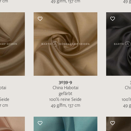
37 cm
49 g/lfm, 137 cm
49 g
Merkliste / Musteranfrage
IHRE KONTAKTDATEN
Leider ist das Kontaktformular zum aktuellen Zeitpu
schreiben Sie eine E-Mail mit ihren Kontaktdaten di
Wir arbeiten schnellstmöglich an einer Lösung – Da
3039-9
otai
China Habotai
Chi
gefärbt
Seide
100% reine Seide
100%
37 cm
49 g/lfm, 137 cm
49 g