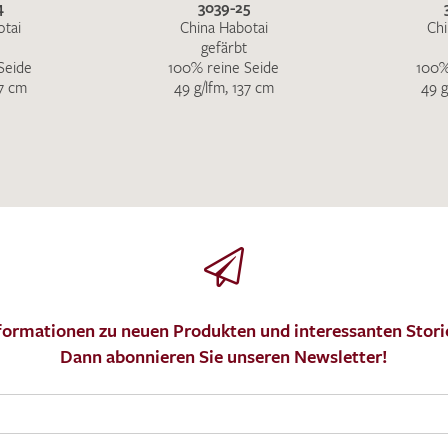
4
3039-25
otai
China Habotai
Chi
gefärbt
Seide
100% reine Seide
100%
37 cm
49 g/lfm, 137 cm
49 g
formationen zu neuen Produkten und interessanten Stori
Dann abonnieren Sie unseren Newsletter!