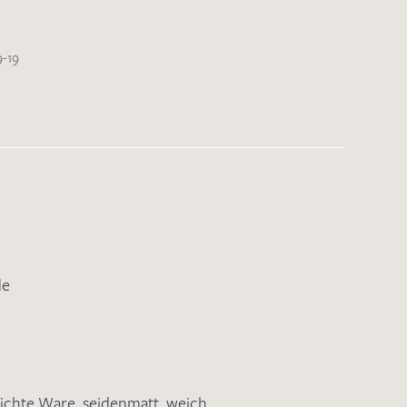
-19
de
eichte Ware
,
seidenmatt
,
weich