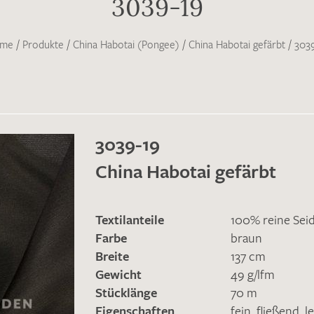
3039-19
me
/
Produkte
/
China Habotai (Pongee)
/
China Habotai gefärbt
/
3039
3039-19
China Habotai gefärbt
Textilanteile
100% reine Sei
Farbe
braun
Breite
137 cm
Gewicht
49 g/lfm
Stücklänge
70 m
Eigenschaften
fein
,
fließend
,
l