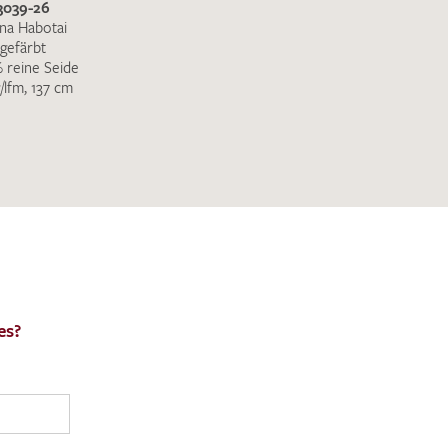
3039-26
na Habotai
gefärbt
 reine Seide
/lfm, 137 cm
es?