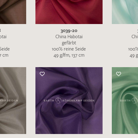
MUSTERANFRAGE S
8
3039-20
otai
China Habotai
Chi
gefärbt
Seide
100% reine Seide
100%
37 cm
49 g/lfm, 137 cm
49 g