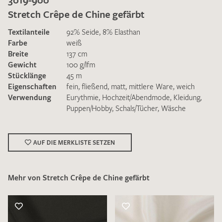
Stretch Crêpe de Chine gefärbt
Textilanteile
92% Seide, 8% Elasthan
Farbe
weiß
Breite
137 cm
Gewicht
100 g/lfm
Ich bin damit einverstanden, dass meine angegebenen Daten
Stücklänge
45 m
zur Beantwortung meiner Musteranfrage genutzt werden.
Eigenschaften
fein
,
fließend
,
matt
,
mittlere Ware
,
weich
Die
Datenschutzbestimmungen
habe ich zur Kenntnis
Verwendung
Eurythmie
,
Hochzeit/Abendmode
,
Kleidung
,
genommen und akzeptiere diese.
Puppen/Hobby
,
Schals/Tücher
,
Wäsche
AUF DIE MERKLISTE SETZEN
Mehr von Stretch Crêpe de Chine gefärbt
MUSTERANFRAGE SENDEN