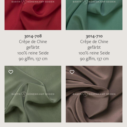
3014-708
3014-710
Crêpe de Chine
Crêpe de Chine
gefärbt
gefärbt
100% reine Seide
100% reine Seide
90 g/lfm, 137 cm
90 g/lfm, 137 cm