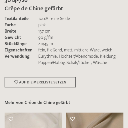
Crêpe de Chine gefärbt
Textilanteile
100% reine Seide
Farbe
pink
Breite
137 cm
Gewicht
90 g/lfm
Ich bin damit einverstanden, dass meine angegebenen Daten
Stücklänge
40/45 m
zur Beantwortung meiner Musteranfrage genutzt werden.
Eigenschaften
fein
,
fließend
,
matt
,
mittlere Ware
,
weich
Die
Datenschutzbestimmungen
habe ich zur Kenntnis
Verwendung
Eurythmie
,
Hochzeit/Abendmode
,
Kleidung
,
genommen und akzeptiere diese.
Puppen/Hobby
,
Schals/Tücher
,
Wäsche
AUF DIE MERKLISTE SETZEN
Mehr von Crêpe de Chine gefärbt
MUSTERANFRAGE SENDEN