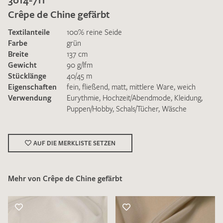
Crêpe de Chine gefärbt
Textilanteile
100% reine Seide
Farbe
grün
Breite
137 cm
Gewicht
90 g/lfm
Ich bin damit einverstanden, dass meine angegebenen Daten
Stücklänge
40/45 m
zur Beantwortung meiner Musteranfrage genutzt werden.
Eigenschaften
fein
,
fließend
,
matt
,
mittlere Ware
,
weich
Die
Datenschutzbestimmungen
habe ich zur Kenntnis
Verwendung
Eurythmie
,
Hochzeit/Abendmode
,
Kleidung
,
genommen und akzeptiere diese.
Puppen/Hobby
,
Schals/Tücher
,
Wäsche
AUF DIE MERKLISTE SETZEN
Mehr von Crêpe de Chine gefärbt
MUSTERANFRAGE SENDEN