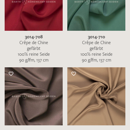
3014-708
3014-710
Crêpe de Chine
Crêpe de Chine
gefärbt
gefärbt
100% reine Seide
100% reine Seide
90 g/lfm, 137 cm
90 g/lfm, 137 cm