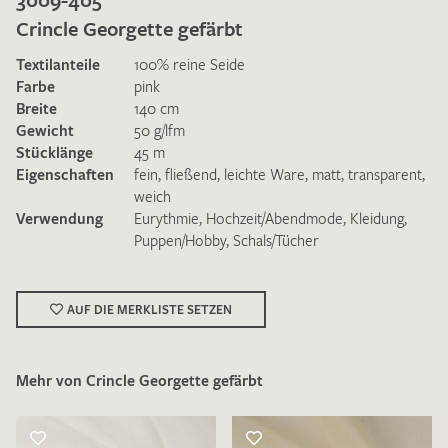
Crincle Georgette gefärbt
Textilanteile
100% reine Seide
Farbe
pink
Breite
140 cm
Gewicht
50 g/lfm
Ich bin damit einverstanden, dass meine angegebenen Daten
Stücklänge
45 m
zur Beantwortung meiner Musteranfrage genutzt werden.
Eigenschaften
fein
,
fließend
,
leichte Ware
,
matt
,
transparent
,
Die
Datenschutzbestimmungen
habe ich zur Kenntnis
weich
genommen und akzeptiere diese.
Verwendung
Eurythmie
,
Hochzeit/Abendmode
,
Kleidung
,
Puppen/Hobby
,
Schals/Tücher
AUF DIE MERKLISTE SETZEN
MUSTERANFRAGE SENDEN
Mehr von Crincle Georgette gefärbt