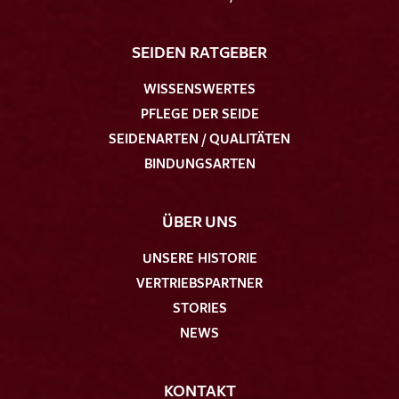
SEIDEN RATGEBER
WISSENSWERTES
PFLEGE DER SEIDE
Ich bin damit einverstanden, dass meine angegebenen Daten
SEIDENARTEN / QUALITÄTEN
zur Beantwortung meiner Musteranfrage genutzt werden.
BINDUNGSARTEN
Die
Datenschutzbestimmungen
habe ich zur Kenntnis
genommen und akzeptiere diese.
ÜBER UNS
UNSERE HISTORIE
VERTRIEBSPARTNER
STORIES
MUSTERANFRAGE SENDEN
NEWS
KONTAKT