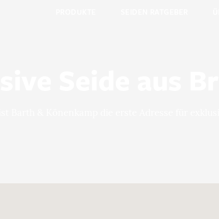
PRODUKTE
SEIDEN RATGEBER
Ü
sive Seide aus 
 ist Barth & Könenkamp die erste Adresse für exklus
Merkliste / Musteranfrage