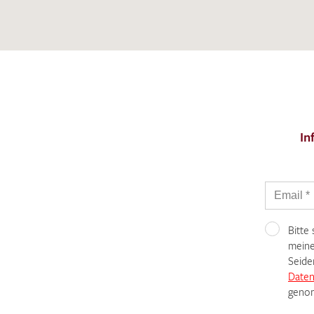
Es sind bisher keine Produkte auf Ihrer
Merkliste.
Sollten Sie dennoch eine individuelle
Musteranfrage stellen wollen, vermerken
Sie diese bitte im Feld "Anmerkungen".
In
Bitte
meine
Seide
Daten
genom