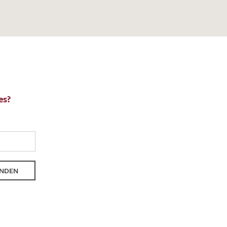
nkt nicht funktionstüchtig. Bitte
rekt an
info@barth-seiden.de
.
nke!
es?
NDEN