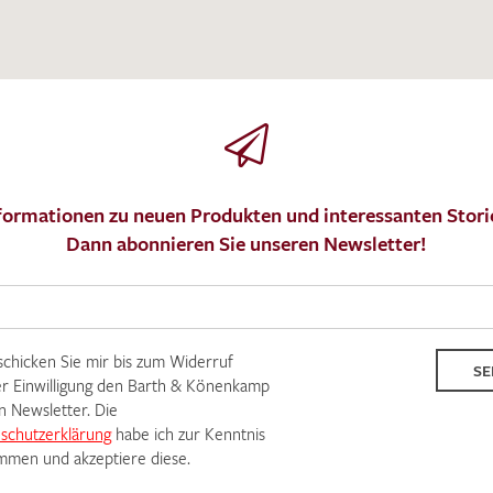
IHRE KONTAKTDATEN
Leider ist das Kontaktformular zum aktuellen Zeitpu
schreiben Sie eine E-Mail mit ihren Kontaktdaten di
Wir arbeiten schnellstmöglich an einer Lösung – Da
formationen zu neuen Produkten und interessanten Stori
Dann abonnieren Sie unseren Newsletter!
 schicken Sie mir bis zum Widerruf
SE
r Einwilligung den Barth & Könenkamp
n Newsletter. Die
schutzerklärung
habe ich zur Kenntnis
men und akzeptiere diese.