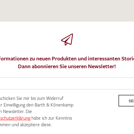
IHRE KONTAKTDATEN
Leider ist das Kontaktformular zum aktuellen Zeitpu
schreiben Sie eine E-Mail mit ihren Kontaktdaten di
Wir arbeiten schnellstmöglich an einer Lösung – Da
formationen zu neuen Produkten und interessanten Stori
Dann abonnieren Sie unseren Newsletter!
 schicken Sie mir bis zum Widerruf
SE
r Einwilligung den Barth & Könenkamp
n Newsletter. Die
schutzerklärung
habe ich zur Kenntnis
men und akzeptiere diese.