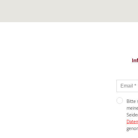
Es sind bisher keine Produkte auf Ihrer
Merkliste.
Sollten Sie dennoch eine individuelle
Musteranfrage stellen wollen, vermerken
Sie diese bitte im Feld "Anmerkungen".
In
Bitte
meine
Seide
Daten
genom