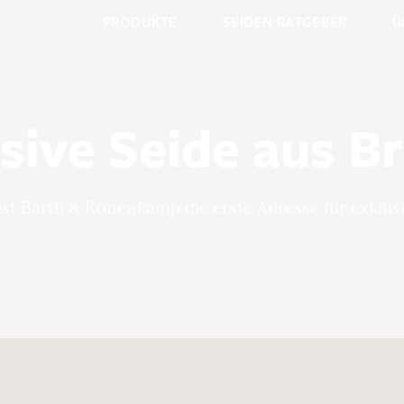
PRODUKTE
SEIDEN RATGEBER
Ü
sive Seide aus 
 ist Barth & Könenkamp die erste Adresse für exklus
Merkliste / Musteranfrage