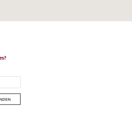
nkt nicht funktionstüchtig. Bitte
rekt an
info@barth-seiden.de
.
nke!
es?
NDEN