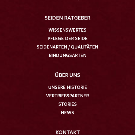
SEIDEN RATGEBER
WISSENSWERTES
PFLEGE DER SEIDE
Ich bin damit einverstanden, dass meine angegebenen Daten
SEIDENARTEN / QUALITÄTEN
zur Beantwortung meiner Musteranfrage genutzt werden.
BINDUNGSARTEN
Die
Datenschutzbestimmungen
habe ich zur Kenntnis
genommen und akzeptiere diese.
ÜBER UNS
UNSERE HISTORIE
VERTRIEBSPARTNER
STORIES
MUSTERANFRAGE SENDEN
NEWS
KONTAKT