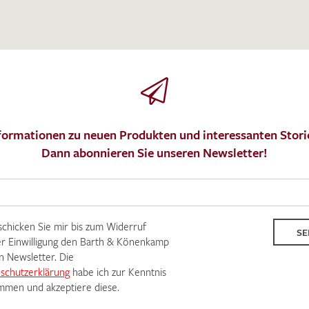
IHRE KONTAKTDATEN
Leider ist das Kontaktformular zum aktuellen Zeitpu
schreiben Sie eine E-Mail mit ihren Kontaktdaten di
Wir arbeiten schnellstmöglich an einer Lösung – Da
formationen zu neuen Produkten und interessanten Stori
Dann abonnieren Sie unseren Newsletter!
 schicken Sie mir bis zum Widerruf
SE
r Einwilligung den Barth & Könenkamp
n Newsletter. Die
schutzerklärung
habe ich zur Kenntnis
men und akzeptiere diese.