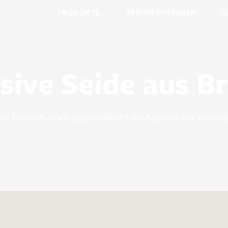
PRODUKTE
SEIDEN RATGEBER
Ü
sive Seide aus 
 ist Barth & Könenkamp die erste Adresse für exklus
Merkliste / Musteranfrage