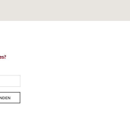
nkt nicht funktionstüchtig. Bitte
rekt an
info@barth-seiden.de
.
nke!
es?
NDEN