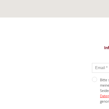
Es sind bisher keine Produkte auf Ihrer
Merkliste.
Sollten Sie dennoch eine individuelle
Musteranfrage stellen wollen, vermerken
Sie diese bitte im Feld "Anmerkungen".
In
Bitte
meine
Seide
Daten
genom