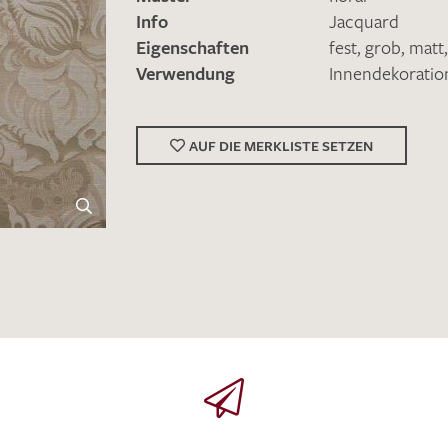
schreiben Sie eine E-Mail mit ihren Kontaktdaten di
Info
Jacquard
Eigenschaften
fest
,
grob
,
matt
Wir arbeiten schnellstmöglich an einer Lösung – Da
Verwendung
Innendekoratio
AUF DIE MERKLISTE SETZEN