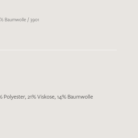
14% Baumwolle
/
3901
% Polyester, 21% Viskose, 14% Baumwolle
nkt nicht funktionstüchtig. Bitte