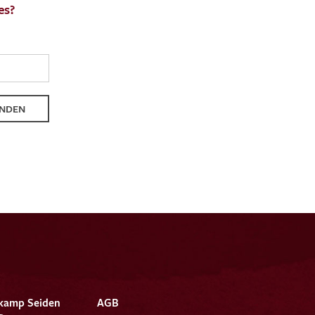
es?
en zur Beantwortung meiner Musteranfrage
ur Kenntnis genommen und akzeptiere diese.
NDEN
ENDEN
kamp Seiden
AGB