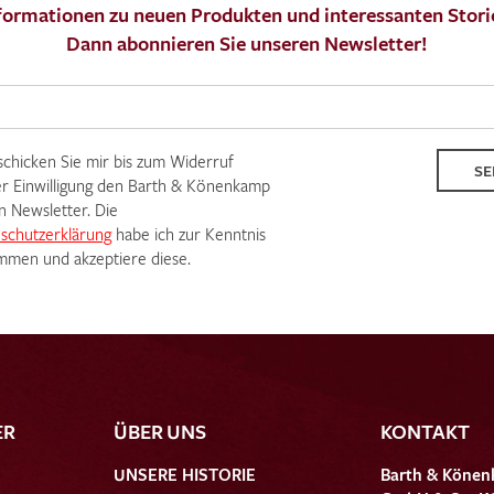
formationen zu neuen Produkten und interessanten Stori
Dann abonnieren Sie unseren Newsletter!
Ich bin damit einverstanden, dass meine angegebenen Dat
genutzt werden. Die
Datenschutzbestimmungen
habe ich z
 schicken Sie mir bis zum Widerruf
SE
r Einwilligung den Barth & Könenkamp
n Newsletter. Die
schutzerklärung
habe ich zur Kenntnis
men und akzeptiere diese.
MUSTERANFRAGE S
ER
ÜBER UNS
KONTAKT
UNSERE HISTORIE
Barth & Könen