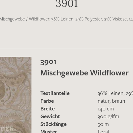
3901
Mischgewebe
/
Wildflower, 36% Leinen, 29% Polyester, 21% Viskose, 
3901
Mischgewebe Wildflower
Textilanteile
36% Leinen, 29
Merkliste / Musteranfrage
Farbe
natur
,
braun
Breite
140 cm
Gewicht
300 g/lfm
IHRE KONTAKTDATEN
Stücklänge
50 m
Leider ist das Kontaktformular zum aktuellen Zeitpu
Muster
floral