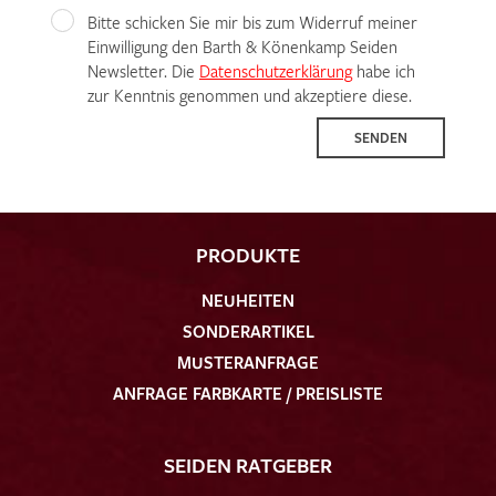
Bitte schicken Sie mir bis zum Widerruf meiner
Einwilligung den Barth & Könenkamp Seiden
Newsletter. Die
Datenschutzerklärung
habe ich
zur Kenntnis genommen und akzeptiere diese.
SENDEN
PRODUKTE
NEUHEITEN
SONDERARTIKEL
MUSTERANFRAGE
ANFRAGE FARBKARTE / PREISLISTE
SEIDEN RATGEBER