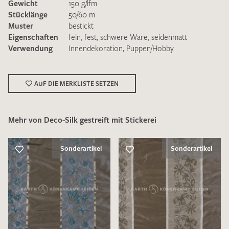
Gewicht
150 g/lfm
Stücklänge
50/60 m
Muster
bestickt
Eigenschaften
fein
,
fest
,
schwere Ware
,
seidenmatt
Verwendung
Innendekoration
,
Puppen/Hobby
Ich bin damit einverstanden, dass meine angegebenen Daten
zur Beantwortung meiner Musteranfrage genutzt werden.
AUF DIE MERKLISTE SETZEN
Die
Datenschutzbestimmungen
habe ich zur Kenntnis
genommen und akzeptiere diese.
Mehr von Deco-Silk gestreift mit Stickerei
Sonderartikel
Sonderartikel
MUSTERANFRAGE SENDEN