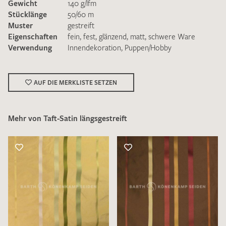
Gewicht
140 g/lfm
Stücklänge
50/60 m
Muster
gestreift
Eigenschaften
fein
,
fest
,
glänzend
,
matt
,
schwere Ware
Verwendung
Innendekoration
,
Puppen/Hobby
Ich bin damit einverstanden, dass meine angegebenen Daten
zur Beantwortung meiner Musteranfrage genutzt werden.
AUF DIE MERKLISTE SETZEN
Die
Datenschutzbestimmungen
habe ich zur Kenntnis
genommen und akzeptiere diese.
Mehr von Taft-Satin längsgestreift
MUSTERANFRAGE SENDEN