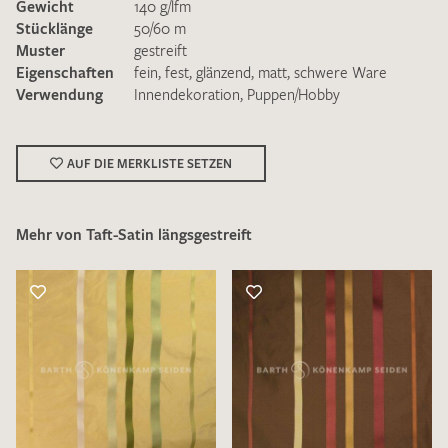
Gewicht
140 g/lfm
Stücklänge
50/60 m
Muster
gestreift
Eigenschaften
fein
,
fest
,
glänzend
,
matt
,
schwere Ware
Verwendung
Innendekoration
,
Puppen/Hobby
Ich bin damit einverstanden, dass meine angegebenen Daten
zur Beantwortung meiner Musteranfrage genutzt werden.
AUF DIE MERKLISTE SETZEN
Die
Datenschutzbestimmungen
habe ich zur Kenntnis
genommen und akzeptiere diese.
Mehr von Taft-Satin längsgestreift
MUSTERANFRAGE SENDEN