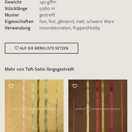
Gewicht
140 g/lfm
Stücklänge
50/60 m
Muster
gestreift
Eigenschaften
fein
,
fest
,
glänzend
,
matt
,
schwere Ware
Verwendung
Innendekoration
,
Puppen/Hobby
Ich bin damit einverstanden, dass meine angegebenen Daten
zur Beantwortung meiner Musteranfrage genutzt werden.
AUF DIE MERKLISTE SETZEN
Die
Datenschutzbestimmungen
habe ich zur Kenntnis
genommen und akzeptiere diese.
Mehr von Taft-Satin längsgestreift
MUSTERANFRAGE SENDEN