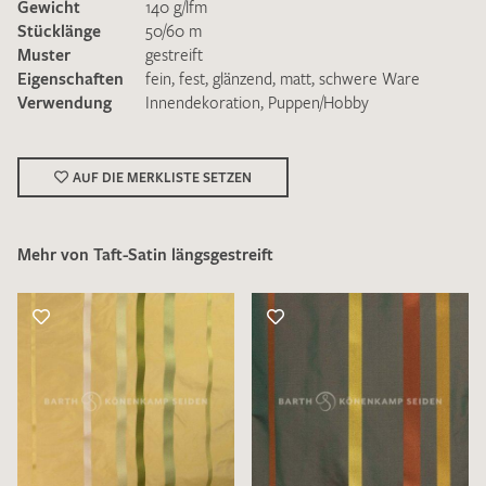
Gewicht
140 g/lfm
Stücklänge
50/60 m
Muster
gestreift
Eigenschaften
fein
,
fest
,
glänzend
,
matt
,
schwere Ware
Verwendung
Innendekoration
,
Puppen/Hobby
Ich bin damit einverstanden, dass meine angegebenen Daten
zur Beantwortung meiner Musteranfrage genutzt werden.
AUF DIE MERKLISTE SETZEN
Die
Datenschutzbestimmungen
habe ich zur Kenntnis
genommen und akzeptiere diese.
Mehr von Taft-Satin längsgestreift
MUSTERANFRAGE SENDEN