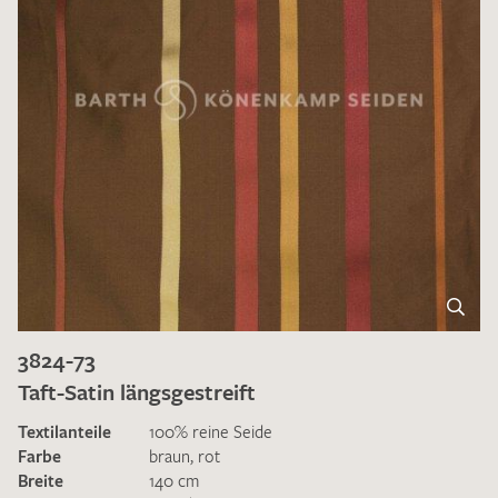
3824-73
Taft-Satin längsgestreift
Textilanteile
100% reine Seide
Farbe
braun
,
rot
Breite
140 cm