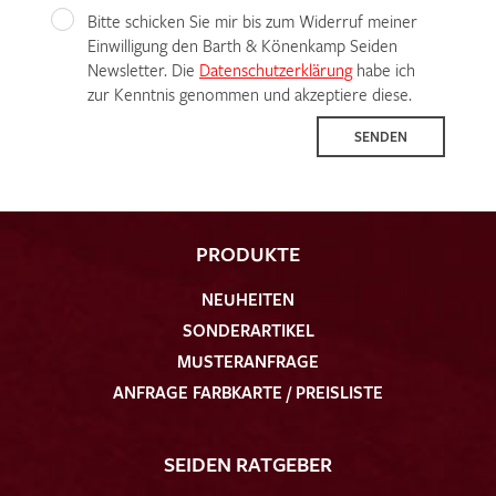
Bitte schicken Sie mir bis zum Widerruf meiner
Einwilligung den Barth & Könenkamp Seiden
Newsletter. Die
Datenschutzerklärung
habe ich
zur Kenntnis genommen und akzeptiere diese.
SENDEN
PRODUKTE
NEUHEITEN
SONDERARTIKEL
MUSTERANFRAGE
ANFRAGE FARBKARTE / PREISLISTE
SEIDEN RATGEBER