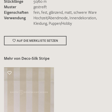
Stücklänge
50/60 m
Muster
gestreift
Eigenschaften
fein
,
fest
,
glänzend
,
matt
,
schwere Ware
Verwendung
Hochzeit/Abendmode
,
Innendekoration
,
Kleidung
,
Puppen/Hobby
Ich bin damit einverstanden, dass meine angegebenen Daten
zur Beantwortung meiner Musteranfrage genutzt werden.
AUF DIE MERKLISTE SETZEN
Die
Datenschutzbestimmungen
habe ich zur Kenntnis
genommen und akzeptiere diese.
Mehr von Deco-Silk Stripe
MUSTERANFRAGE SENDEN