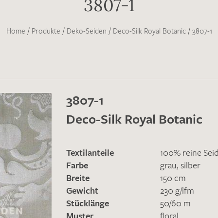
3807-1
Home
/
Produkte
/
Deko-Seiden
/
Deco-Silk Royal Botanic
/
3807-1
3807-1
Deco-Silk Royal Botanic
Textilanteile
100% reine Sei
Farbe
grau
,
silber
Breite
150 cm
Gewicht
230 g/lfm
Stücklänge
50/60 m
Muster
floral