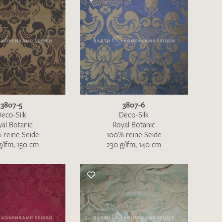
nkt nicht funktionstüchtig. Bitte
rekt an
info@barth-seiden.de
.
3807-5
3807-6
nke!
eco-Silk
Deco-Silk
yal Botanic
Royal Botanic
 reine Seide
100% reine Seide
g/lfm, 150 cm
230 g/lfm, 140 cm