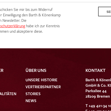
 schicken Sie mir bis zum Widerruf
SE
r Einwilligung den Barth & Könenkamp
n Newsletter. Die
schutzerklärung
habe ich zur Kenntnis
men und akzeptiere diese.
ER
ÜBER UNS
KONTAKT
UNSERE HISTORIE
Barth & Könen
GmbH & Co. K
VERTRIEBSPARTNER
Parkallee 44
ALITÄTEN
STORIES
28209 Bremen
NEWS
T +49 421-34 1
F +49 421-34 2