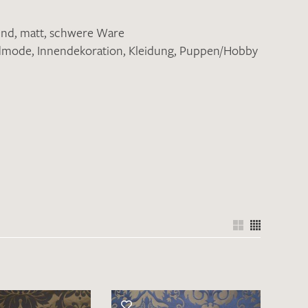
end
,
matt
,
schwere Ware
ndmode
,
Innendekoration
,
Kleidung
,
Puppen/Hobby