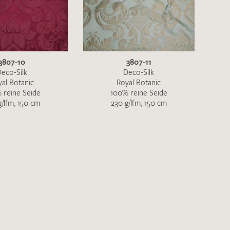
3807-10
3807-11
eco-Silk
Deco-Silk
yal Botanic
Royal Botanic
 reine Seide
100% reine Seide
g/lfm, 150 cm
230 g/lfm, 150 cm
en zur Beantwortung meiner Musteranfrage
ur Kenntnis genommen und akzeptiere diese.