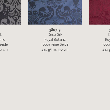
3807-9
lk
Deco-Silk
D
nic
Royal Botanic
Ro
Seide
100% reine Seide
100%
50 cm
230 g/lfm, 150 cm
230 
Ich bin damit einverstanden, dass meine angegebenen Dat
genutzt werden. Die
Datenschutzbestimmungen
habe ich z