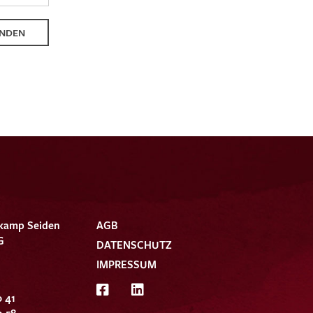
NDEN
kamp Seiden
AGB
G
DATENSCHUTZ
IMPRESSUM
0 41
9 58