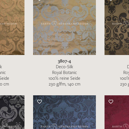
Merkliste / Musteranfrage
IHRE KONTAKTDATEN
Leider ist das Kontaktformular zum aktuellen Zeitpu
schreiben Sie eine E-Mail mit ihren Kontaktdaten di
3807-4
Wir arbeiten schnellstmöglich an einer Lösung – Da
lk
Deco-Silk
D
nic
Royal Botanic
Ro
Seide
100% reine Seide
100%
50 cm
230 g/lfm, 140 cm
230 