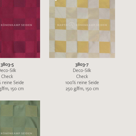
rekt an
info@barth-seiden.de
.
nke!
3803-5
3803-7
eco-Silk
Deco-Silk
Check
Check
 reine Seide
100% reine Seide
g/lfm, 150 cm
250 g/lfm, 150 cm