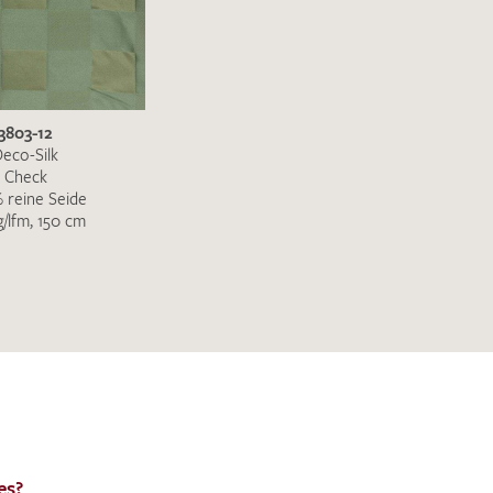
en zur Beantwortung meiner Musteranfrage
3803-12
ur Kenntnis genommen und akzeptiere diese.
eco-Silk
Check
 reine Seide
g/lfm, 150 cm
ENDEN
es?