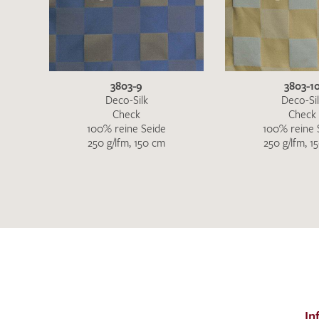
3803-9
3803-1
Deco-Silk
Deco-Si
Check
Check
100% reine Seide
100% reine 
250 g/lfm, 150 cm
250 g/lfm, 1
In