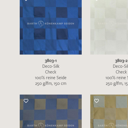
Musteranfrage stellen wollen, vermerken
Sie diese bitte im Feld "Anmerkungen".
3803-1
3803-2
Deco-Silk
Deco-Si
Check
Check
100% reine Seide
100% reine 
250 g/lfm, 150 cm
250 g/lfm, 1