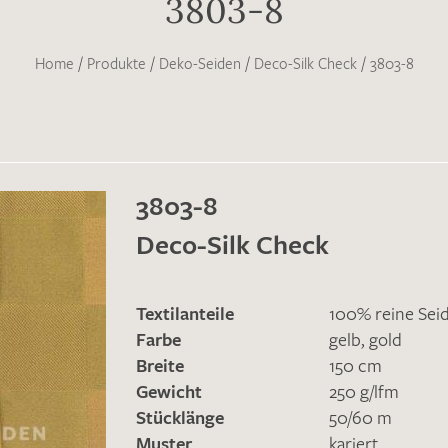
3803-8
Home
/
Produkte
/
Deko-Seiden
/
Deco-Silk Check
/
3803-8
3803-8
Deco-Silk Check
Textilanteile
100% reine Sei
Farbe
gelb
,
gold
Breite
150 cm
Gewicht
250 g/lfm
Stücklänge
50/60 m
Muster
kariert