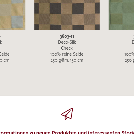
Ich bin damit einverstanden, dass meine angegebenen Dat
0
3803-11
genutzt werden. Die
Datenschutzbestimmungen
habe ich z
lk
Deco-Silk
D
Check
Seide
100% reine Seide
100%
50 cm
250 g/lfm, 150 cm
250 
MUSTERANFRAGE S
formationen zu neuen Produkten und interessanten Stori