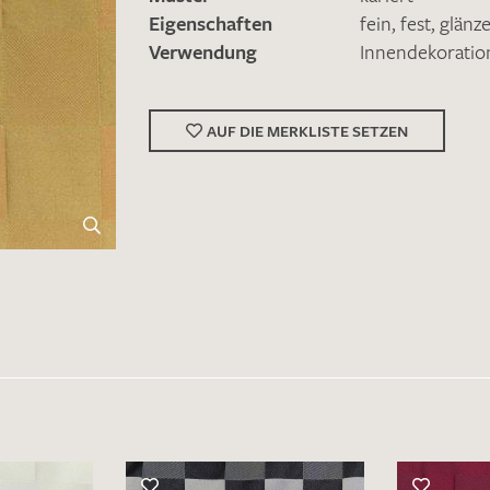
Eigenschaften
fein
,
fest
,
glänz
Verwendung
Innendekoratio
AUF DIE MERKLISTE SETZEN
Merkliste / Musteranfrage
IHRE KONTAKTDATEN
Leider ist das Kontaktformular zum aktuellen Zeitpu