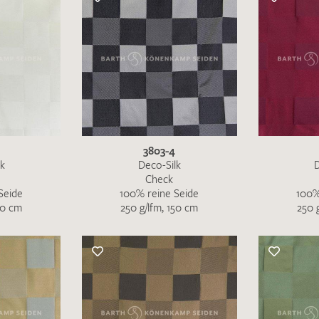
schreiben Sie eine E-Mail mit ihren Kontaktdaten di
Wir arbeiten schnellstmöglich an einer Lösung – Da
3803-4
lk
Deco-Silk
D
Check
Seide
100% reine Seide
100%
50 cm
250 g/lfm, 150 cm
250 