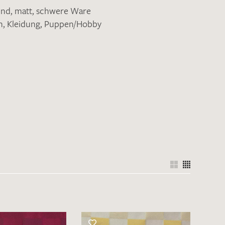
end
,
matt
,
schwere Ware
n
,
Kleidung
,
Puppen/Hobby
nkt nicht funktionstüchtig. Bitte