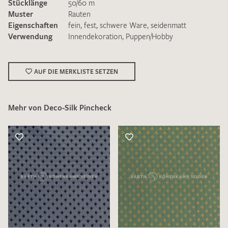
Stücklänge
50/60 m
Muster
Rauten
Eigenschaften
fein
,
fest
,
schwere Ware
,
seidenmatt
Verwendung
Innendekoration
,
Puppen/Hobby
Ich bin damit einverstanden, dass meine angegebenen Daten
AUF DIE MERKLISTE SETZEN
zur Beantwortung meiner Musteranfrage genutzt werden.
Die
Datenschutzbestimmungen
habe ich zur Kenntnis
genommen und akzeptiere diese.
Mehr von Deco-Silk Pincheck
MUSTERANFRAGE SENDEN