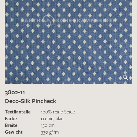
3802-11
Deco-Silk Pincheck
Textilanteile
100% reine Seide
Farbe
creme
,
blau
Breite
150 cm
Gewicht
330 g/lfm