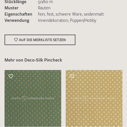
Stücklänge
50/60 m
Muster
Rauten
Eigenschaften
fein
,
fest
,
schwere Ware
,
seidenmatt
Verwendung
Innendekoration
,
Puppen/Hobby
Ich bin damit einverstanden, dass meine angegebenen Daten
AUF DIE MERKLISTE SETZEN
zur Beantwortung meiner Musteranfrage genutzt werden.
Die
Datenschutzbestimmungen
habe ich zur Kenntnis
genommen und akzeptiere diese.
Mehr von Deco-Silk Pincheck
MUSTERANFRAGE SENDEN