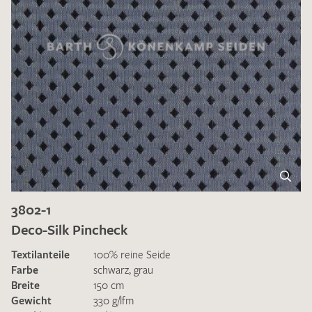
3802-1
Deco-Silk Pincheck
Textilanteile
100% reine Seide
Farbe
schwarz
,
grau
Breite
150 cm
Gewicht
330 g/lfm