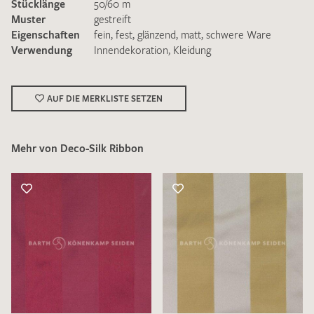
Stücklänge
50/60 m
Muster
gestreift
Eigenschaften
fein
,
fest
,
glänzend
,
matt
,
schwere Ware
Verwendung
Innendekoration
,
Kleidung
Ich bin damit einverstanden, dass meine angegebenen Daten
AUF DIE MERKLISTE SETZEN
zur Beantwortung meiner Musteranfrage genutzt werden.
Die
Datenschutzbestimmungen
habe ich zur Kenntnis
genommen und akzeptiere diese.
Mehr von Deco-Silk Ribbon
MUSTERANFRAGE SENDEN