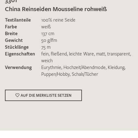
China Reinseiden Mousseline rohweiß
Textilanteile
100% reine Seide
Farbe
weiß
Breite
137 cm
Gewicht
50 g/lfm
Ich bin damit einverstanden, dass meine angegebenen Daten
Stücklänge
75 m
zur Beantwortung meiner Musteranfrage genutzt werden.
Eigenschaften
fein
,
fließend
,
leichte Ware
,
matt
,
transparent
,
Die
Datenschutzbestimmungen
habe ich zur Kenntnis
weich
genommen und akzeptiere diese.
Verwendung
Eurythmie
,
Hochzeit/Abendmode
,
Kleidung
,
Puppen/Hobby
,
Schals/Tücher
AUF DIE MERKLISTE SETZEN
MUSTERANFRAGE SENDEN