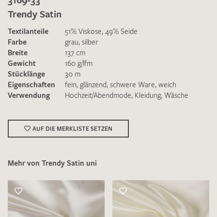
Trendy Satin
Textilanteile
51% Viskose, 49% Seide
Farbe
grau
,
silber
Breite
137 cm
Gewicht
160 g/lfm
Ich bin damit einverstanden, dass meine angegebenen Daten
Stücklänge
30 m
zur Beantwortung meiner Musteranfrage genutzt werden.
Eigenschaften
fein
,
glänzend
,
schwere Ware
,
weich
Die
Datenschutzbestimmungen
habe ich zur Kenntnis
Verwendung
Hochzeit/Abendmode
,
Kleidung
,
Wäsche
genommen und akzeptiere diese.
AUF DIE MERKLISTE SETZEN
Mehr von Trendy Satin uni
MUSTERANFRAGE SENDEN