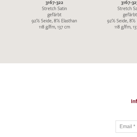
3167-322
3167-32
Stretch Satin
Stretch Sa
gefärbt
gefärbt
92% Seide, 8% Elasthan
92% Seide, 8% 
118 g/lfm, 137 cm
118 g/lfm, 1
In