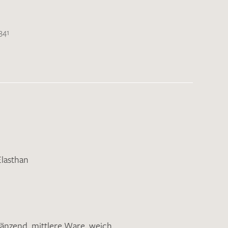
341
Elasthan
länzend
,
mittlere Ware
,
weich