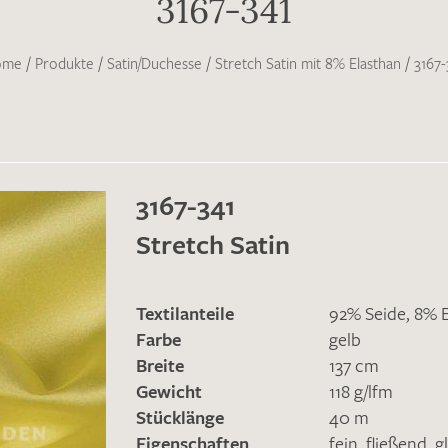
3167-341
ome
/
Produkte
/
Satin/Duchesse
/
Stretch Satin mit 8% Elasthan
/
3167-
3167-341
Stretch Satin
Textilanteile
92% Seide, 8% 
Farbe
gelb
Breite
137 cm
Gewicht
118 g/lfm
Stücklänge
40 m
Eigenschaften
fein
,
fließend
,
g