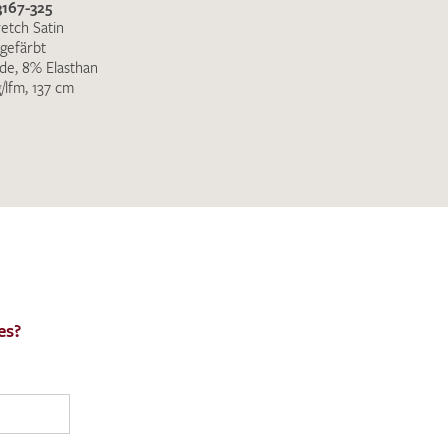
3167-325
retch Satin
gefärbt
de, 8% Elasthan
g/lfm, 137 cm
es?