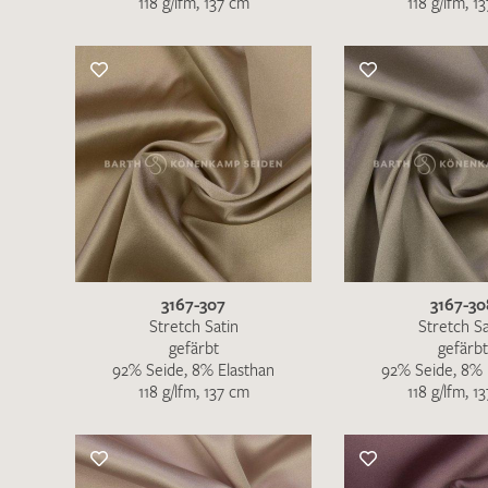
118 g/lfm, 137 cm
118 g/lfm, 1
Es sind bisher keine Produkte auf Ihrer
Merkliste.
Sollten Sie dennoch eine individuelle
Musteranfrage stellen wollen, vermerken
Sie diese bitte im Feld "Anmerkungen".
3167-307
3167-30
Stretch Satin
Stretch Sa
gefärbt
gefärbt
92% Seide, 8% Elasthan
92% Seide, 8% 
118 g/lfm, 137 cm
118 g/lfm, 1