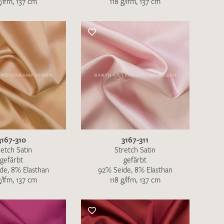
g/lfm, 137 cm
118 g/lfm, 137 cm
nkt nicht funktionstüchtig. Bitte
rekt an
info@barth-seiden.de
.
nke!
3167-310
3167-311
retch Satin
Stretch Satin
gefärbt
gefärbt
de, 8% Elasthan
92% Seide, 8% Elasthan
g/lfm, 137 cm
118 g/lfm, 137 cm