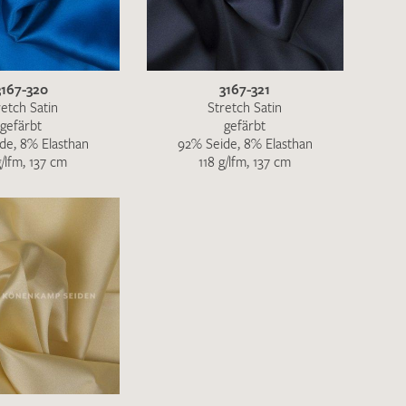
ENDEN
3167-320
3167-321
retch Satin
Stretch Satin
gefärbt
gefärbt
de, 8% Elasthan
92% Seide, 8% Elasthan
g/lfm, 137 cm
118 g/lfm, 137 cm