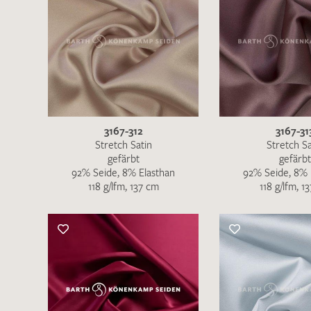
3167-312
3167-31
Stretch Satin
Stretch Sa
gefärbt
gefärbt
92% Seide, 8% Elasthan
92% Seide, 8% 
118 g/lfm, 137 cm
118 g/lfm, 1