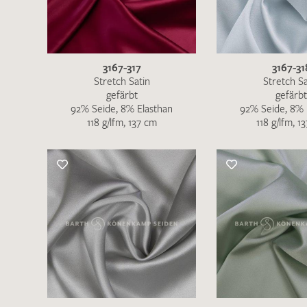
3167-317
3167-31
Stretch Satin
Stretch Sa
gefärbt
gefärbt
92% Seide, 8% Elasthan
92% Seide, 8% 
118 g/lfm, 137 cm
118 g/lfm, 1