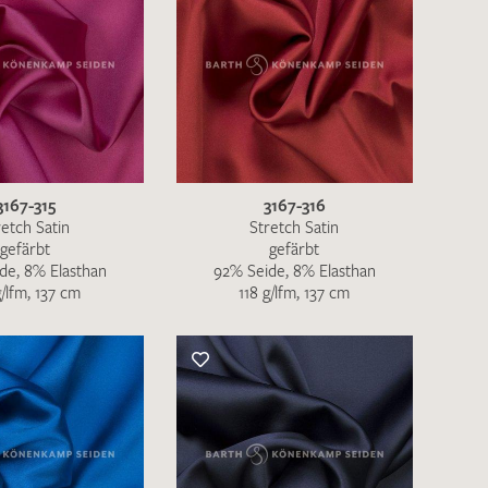
3167-315
3167-316
retch Satin
Stretch Satin
gefärbt
gefärbt
de, 8% Elasthan
92% Seide, 8% Elasthan
g/lfm, 137 cm
118 g/lfm, 137 cm
en zur Beantwortung meiner Musteranfrage
ur Kenntnis genommen und akzeptiere diese.