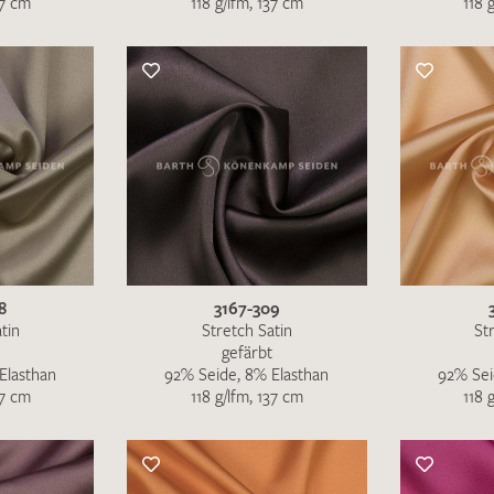
37 cm
118 g/lfm, 137 cm
118 
Merkliste / Musteranfrage
IHRE KONTAKTDATEN
Leider ist das Kontaktformular zum aktuellen Zeitpu
schreiben Sie eine E-Mail mit ihren Kontaktdaten di
Wir arbeiten schnellstmöglich an einer Lösung – Da
8
3167-309
tin
Stretch Satin
St
gefärbt
Elasthan
92% Seide, 8% Elasthan
92% Sei
37 cm
118 g/lfm, 137 cm
118 