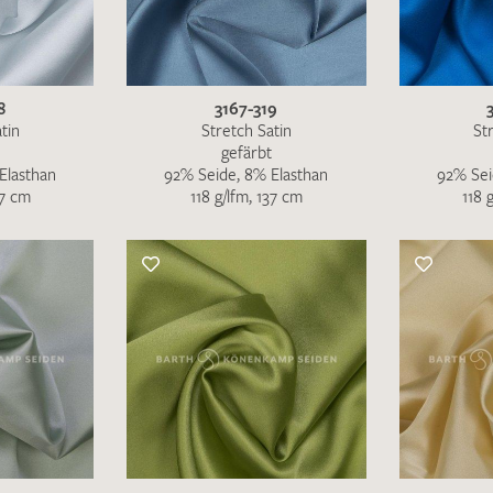
MUSTERANFRAGE S
8
3167-319
tin
Stretch Satin
St
gefärbt
Elasthan
92% Seide, 8% Elasthan
92% Sei
37 cm
118 g/lfm, 137 cm
118 