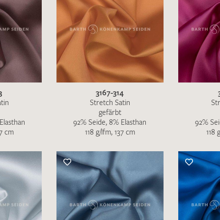
3
3167-314
tin
Stretch Satin
St
gefärbt
Elasthan
92% Seide, 8% Elasthan
92% Sei
37 cm
118 g/lfm, 137 cm
118 
Ich bin damit einverstanden, dass meine angegebenen Dat
genutzt werden. Die
Datenschutzbestimmungen
habe ich z